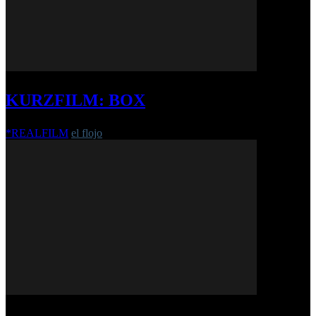
KURZFILM: BOX
*REALFILM
el flojo
-
11. Dezember 2019