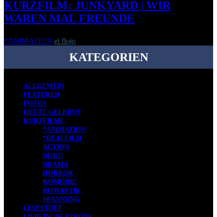
KURZFILM: JUNKYARD | WIR
WAREN MAL FREUNDE
*ANIMATION
el flojo
-
3. Februar 2014
KATEGORIEN
ALLGEMEIN
FEATURED
FOTOS
HEUTE GELERNT
KURZFILME
*ANIMATION
*REALFILM
ACTION
DOKU
DRAMA
HORROR
KOMÖDIE
ROMANTIK
SPANNUNG
LESESTOFF
LIEBLINGSGETRÖTE