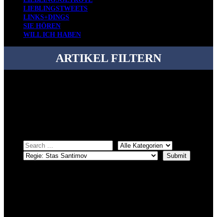
LIEBLINGSTWEETS
LINKS+DINGS
SIE HÖREN
WILL ICH HABEN
ARTIKEL FILTERN
Bei über 5200 Artikeln im Blog muss man manchmal ein bisschen
systematischer suchen.
Einfach eine Kategorie markieren, ein passendes Schlagwort
auswählen und suchen lassen.
ÜBER DENKFABRIKBLOG
Ursprünglich vor über 25 Jahren mal dazu gedacht, den ganzen im
Netz gefundenen Kram, den ich meinen Freunden immer per Mail
geschickt habe, an einem Ort zu bündeln, ist das hier mit der Zeit zu