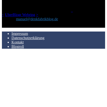
einem Blog geworden, das man auf dem Schirm haben sollte, wenn
man Kurzfilme mag und auch drumherum nichts gegen Fotos,
LinkTipps und gelegentlichen Kokolores hat.
_
<
UberBlogr Webring
>
Kontakt:
manuel@denkfabrikblog.de
AUCH HIER ZU FINDEN
Impressum
Datenschutzerklärung
Kontakt
Blogroll