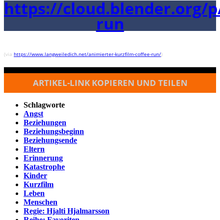
https://cloud.blender.org/p
run
(via
https://www.langweiledich.net/animierter-kurzfilm-coffee-run/
)
ARTIKEL-LINK KOPIEREN UND TEILEN
Schlagworte
Angst
Beziehungen
Beziehungsbeginn
Beziehungsende
Eltern
Erinnerung
Katastrophe
Kinder
Kurzfilm
Leben
Menschen
Regie: Hjalti Hjalmarsson
Reihe: Favoriten