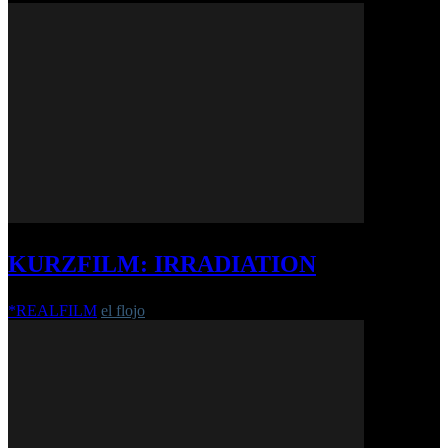
KURZFILM: IRRADIATION
*REALFILM
el flojo
-
30. August 2021