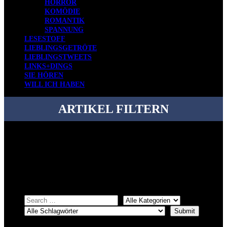
HORROR
KOMÖDIE
ROMANTIK
SPANNUNG
LESESTOFF
LIEBLINGSGETRÖTE
LIEBLINGSTWEETS
LINKS+DINGS
SIE HÖREN
WILL ICH HABEN
ARTIKEL FILTERN
Bei über 5200 Artikeln im Blog muss man manchmal ein bisschen
systematischer suchen.
Einfach eine Kategorie markieren, ein passendes Schlagwort
auswählen und suchen lassen.