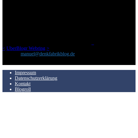
ÜBER DENKFABRIKBLOG
Ursprünglich vor über 25 Jahren mal dazu gedacht, den ganzen im
Netz gefundenen Kram, den ich meinen Freunden immer per Mail
geschickt habe, an einem Ort zu bündeln, ist das hier mit der Zeit zu
einem Blog geworden, das man auf dem Schirm haben sollte, wenn
man Kurzfilme mag und auch drumherum nichts gegen Fotos,
LinkTipps und gelegentlichen Kokolores hat.
_
<
UberBlogr Webring
>
Kontakt:
manuel@denkfabrikblog.de
AUCH HIER ZU FINDEN
Impressum
Datenschutzerklärung
Kontakt
Blogroll