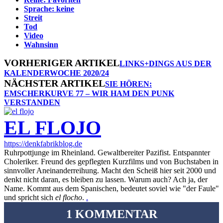
Sprache: keine
Streit
Tod
Video
Wahnsinn
VORHERIGER ARTIKEL
LINKS+DINGS AUS DER
KALENDERWOCHE 2020/24
NÄCHSTER ARTIKEL
SIE HÖREN:
EMSCHERKURVE 77 – WIR HAM DEN PUNK
VERSTANDEN
EL FLOJO
https://denkfabrikblog.de
Ruhrpottjunge im Rheinland. Gewaltbereiter Pazifist. Entspannter
Choleriker. Freund des gepflegten Kurzfilms und von Buchstaben in
sinnvoller Aneinanderreihung. Macht den Scheiß hier seit 2000 und
denkt nicht daran, es bleiben zu lassen. Warum auch? Ach ja, der
Name. Kommt aus dem Spanischen, bedeutet soviel wie "der Faule"
und spricht sich
el flocho
.
.
1 KOMMENTAR