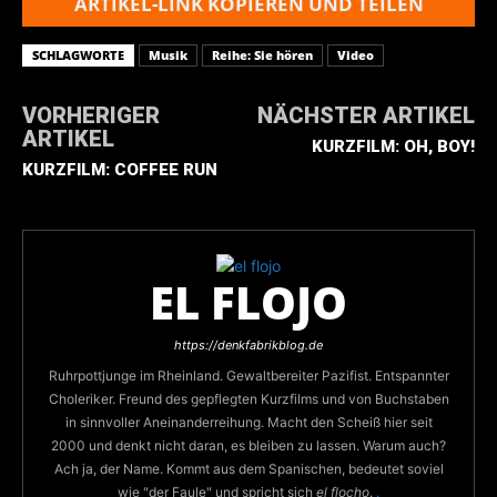
ARTIKEL-LINK KOPIEREN UND TEILEN
SCHLAGWORTE
Musik
Reihe: Sie hören
Video
VORHERIGER
NÄCHSTER ARTIKEL
ARTIKEL
KURZFILM: OH, BOY!
KURZFILM: COFFEE RUN
EL FLOJO
https://denkfabrikblog.de
Ruhrpottjunge im Rheinland. Gewaltbereiter Pazifist. Entspannter
Choleriker. Freund des gepflegten Kurzfilms und von Buchstaben
in sinnvoller Aneinanderreihung. Macht den Scheiß hier seit
2000 und denkt nicht daran, es bleiben zu lassen. Warum auch?
Ach ja, der Name. Kommt aus dem Spanischen, bedeutet soviel
wie "der Faule" und spricht sich
el flocho
.
.