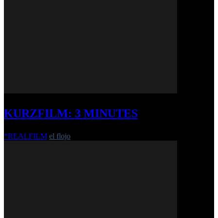
KURZFILM: 3 MINUTES
*REALFILM
el flojo
-
3. Februar 2011