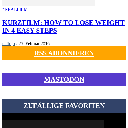
*REALFILM
KURZFILM: HOW TO LOSE WEIGHT
IN 4 EASY STEPS
el flojo
-
25. Februar 2016
RSS ABONNIEREN
MASTODON
ZUFÄLLIGE FAVORITEN