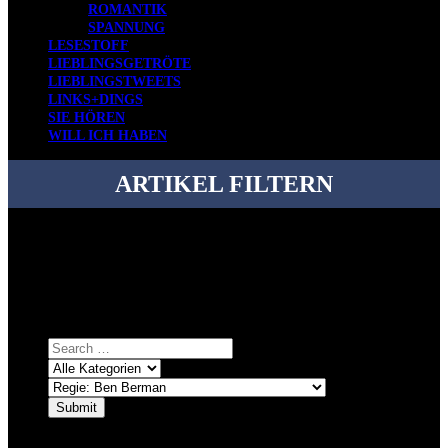
ROMANTIK
SPANNUNG
LESESTOFF
LIEBLINGSGETRÖTE
LIEBLINGSTWEETS
LINKS+DINGS
SIE HÖREN
WILL ICH HABEN
ARTIKEL FILTERN
Bei über 5200 Artikeln im Blog muss man manchmal ein bisschen
systematischer suchen.
Einfach eine Kategorie markieren, ein passendes Schlagwort
auswählen und suchen lassen.