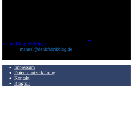
ÜBER DENKFABRIKBLOG
Ursprünglich vor über 25 Jahren mal dazu gedacht, den ganzen im
Netz gefundenen Kram, den ich meinen Freunden immer per Mail
geschickt habe, an einem Ort zu bündeln, ist das hier mit der Zeit zu
einem Blog geworden, das man auf dem Schirm haben sollte, wenn
man Kurzfilme mag und auch drumherum nichts gegen Fotos,
LinkTipps und gelegentlichen Kokolores hat.
_
<
UberBlogr Webring
>
Kontakt:
manuel@denkfabrikblog.de
AUCH HIER ZU FINDEN
Impressum
Datenschutzerklärung
Kontakt
Blogroll