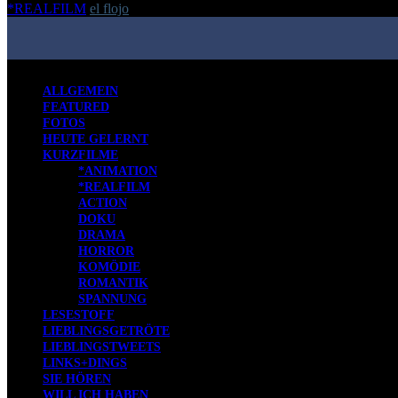
*REALFILM
el flojo
-
15. Mai 2020
ALLGEMEIN
FEATURED
FOTOS
HEUTE GELERNT
KURZFILME
*ANIMATION
*REALFILM
ACTION
DOKU
DRAMA
HORROR
KOMÖDIE
ROMANTIK
SPANNUNG
LESESTOFF
LIEBLINGSGETRÖTE
LIEBLINGSTWEETS
LINKS+DINGS
SIE HÖREN
WILL ICH HABEN