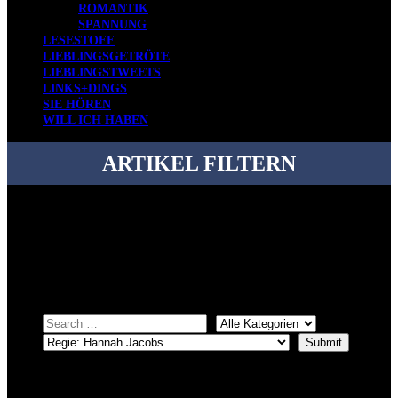
ROMANTIK
SPANNUNG
LESESTOFF
LIEBLINGSGETRÖTE
LIEBLINGSTWEETS
LINKS+DINGS
SIE HÖREN
WILL ICH HABEN
ARTIKEL FILTERN
Bei über 5200 Artikeln im Blog muss man manchmal ein bisschen
systematischer suchen.
Einfach eine Kategorie markieren, ein passendes Schlagwort
auswählen und suchen lassen.
ÜBER DENKFABRIKBLOG