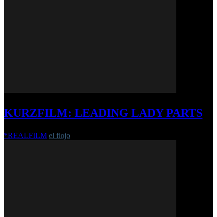
KURZFILM: LEADING LADY PARTS
*REALFILM
el flojo
-
17. Dezember 2018