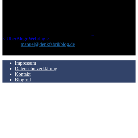
Ursprünglich vor über 25 Jahren mal dazu gedacht, den ganzen im
Netz gefundenen Kram, den ich meinen Freunden immer per Mail
geschickt habe, an einem Ort zu bündeln, ist das hier mit der Zeit zu
einem Blog geworden, das man auf dem Schirm haben sollte, wenn
man Kurzfilme mag und auch drumherum nichts gegen Fotos,
LinkTipps und gelegentlichen Kokolores hat.
_
<
UberBlogr Webring
>
Kontakt:
manuel@denkfabrikblog.de
AUCH HIER ZU FINDEN
Impressum
Datenschutzerklärung
Kontakt
Blogroll