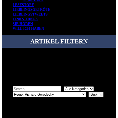
SPANNUNG
LESESTOFF
LIEBLINGSGETRÖTE
LIEBLINGSTWEETS
LINKS+DINGS
SIE HÖREN
WILL ICH HABEN
ARTIKEL FILTERN
Bei über 5200 Artikeln im Blog muss man manchmal ein bisschen
systematischer suchen.
Einfach eine Kategorie markieren, ein passendes Schlagwort
auswählen und suchen lassen.
ÜBER DENKFABRIKBLOG
Ursprünglich vor über 25 Jahren mal dazu gedacht, den ganzen im