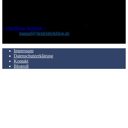
Netz gefundenen Kram, den ich meinen Freunden immer per Mail
geschickt habe, an einem Ort zu bündeln, ist das hier mit der Zeit zu
einem Blog geworden, das man auf dem Schirm haben sollte, wenn
man Kurzfilme mag und auch drumherum nichts gegen Fotos,
LinkTipps und gelegentlichen Kokolores hat.
_
<
UberBlogr Webring
>
Kontakt:
manuel@denkfabrikblog.de
AUCH HIER ZU FINDEN
Impressum
Datenschutzerklärung
Kontakt
Blogroll