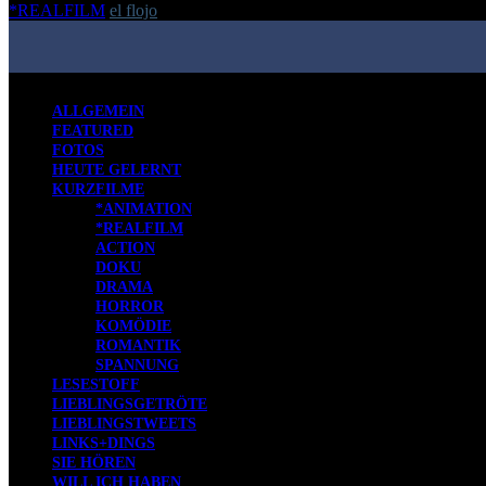
*REALFILM
el flojo
-
27. Dezember 2015
ALLGEMEIN
FEATURED
FOTOS
HEUTE GELERNT
KURZFILME
*ANIMATION
*REALFILM
ACTION
DOKU
DRAMA
HORROR
KOMÖDIE
ROMANTIK
SPANNUNG
LESESTOFF
LIEBLINGSGETRÖTE
LIEBLINGSTWEETS
LINKS+DINGS
SIE HÖREN
WILL ICH HABEN