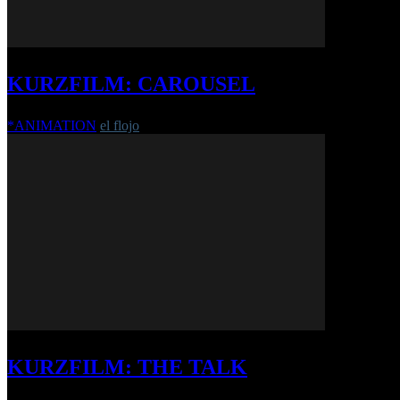
KURZFILM: CAROUSEL
*ANIMATION
el flojo
-
4. Januar 2016
KURZFILM: THE TALK