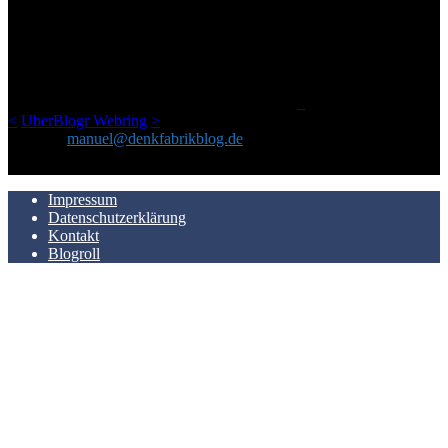
Ursprünglich vor über 25 Jahren mal dazu gedacht, den ganzen im
Netz gefundenen Kram, den ich meinen Freunden immer per Mail
geschickt habe, an einem Ort zu bündeln, ist das hier mit der Zeit zu
einem Blog geworden, das man auf dem Schirm haben sollte, wenn
man Kurzfilme mag und auch drumherum nichts gegen Fotos,
LinkTipps und gelegentlichen Kokolores hat.
_
<
UberBlogr Webring
>
Kontakt:
manuel@denkfabrikblog.de
AUCH HIER ZU FINDEN
Impressum
Datenschutzerklärung
Kontakt
Blogroll