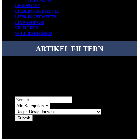
SPANNUNG
LESESTOFF
LIEBLINGSGETRÖTE
LIEBLINGSTWEETS
LINKS+DINGS
SIE HÖREN
WILL ICH HABEN
ARTIKEL FILTERN
Bei über 5200 Artikeln im Blog muss man manchmal ein bisschen
systematischer suchen.
Einfach eine Kategorie markieren, ein passendes Schlagwort
auswählen und suchen lassen.
ÜBER DENKFABRIKBLOG