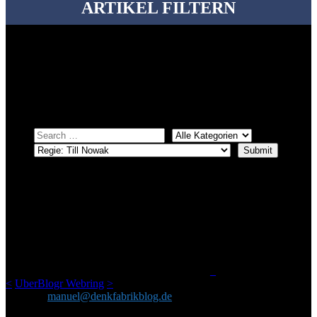
ARTIKEL FILTERN
Bei über 5200 Artikeln im Blog muss man manchmal ein bisschen
systematischer suchen.
Einfach eine Kategorie markieren, ein passendes Schlagwort
auswählen und suchen lassen.
ÜBER DENKFABRIKBLOG
Ursprünglich vor über 25 Jahren mal dazu gedacht, den ganzen im
Netz gefundenen Kram, den ich meinen Freunden immer per Mail
geschickt habe, an einem Ort zu bündeln, ist das hier mit der Zeit zu
einem Blog geworden, das man auf dem Schirm haben sollte, wenn
man Kurzfilme mag und auch drumherum nichts gegen Fotos,
LinkTipps und gelegentlichen Kokolores hat.
_
<
UberBlogr Webring
>
Kontakt:
manuel@denkfabrikblog.de
AUCH HIER ZU FINDEN