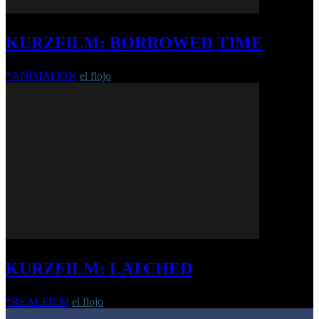
KURZFILM: BORROWED TIME
*ANIMATION
el flojo
-
19. Oktober 2016
KURZFILM: LATCHED
*REALFILM
el flojo
-
3. Dezember 2018