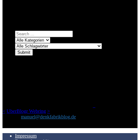
Bei über 5200 Artikeln im Blog muss man manchmal ein bisschen
systematischer suchen.
Einfach eine Kategorie markieren, ein passendes Schlagwort
auswählen und suchen lassen.
ÜBER DENKFABRIKBLOG
Ursprünglich vor über 25 Jahren mal dazu gedacht, den ganzen im
Netz gefundenen Kram, den ich meinen Freunden immer per Mail
geschickt habe, an einem Ort zu bündeln, ist das hier mit der Zeit zu
einem Blog geworden, das man auf dem Schirm haben sollte, wenn
man Kurzfilme mag und auch drumherum nichts gegen Fotos,
LinkTipps und gelegentlichen Kokolores hat.
_
<
UberBlogr Webring
>
Kontakt:
manuel@denkfabrikblog.de
AUCH HIER ZU FINDEN
Impressum