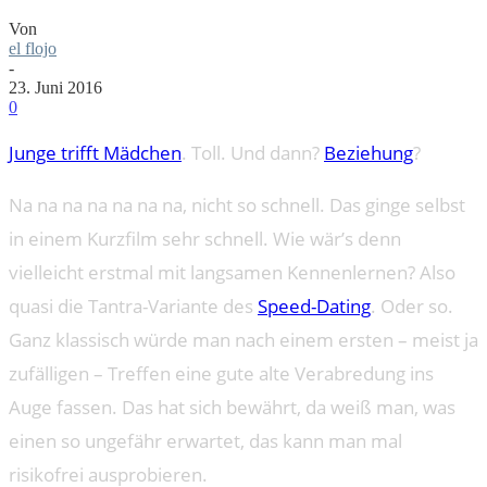
Von
el flojo
-
23. Juni 2016
0
Junge trifft Mädchen
. Toll. Und dann?
Beziehung
?
Na na na na na na na, nicht so schnell. Das ginge selbst
in einem Kurzfilm sehr schnell. Wie wär’s denn
vielleicht erstmal mit langsamen Kennenlernen? Also
quasi die Tantra-Variante des
Speed-Dating
. Oder so.
Ganz klassisch würde man nach einem ersten – meist ja
zufälligen – Treffen eine gute alte Verabredung ins
Auge fassen. Das hat sich bewährt, da weiß man, was
einen so ungefähr erwartet, das kann man mal
risikofrei ausprobieren.