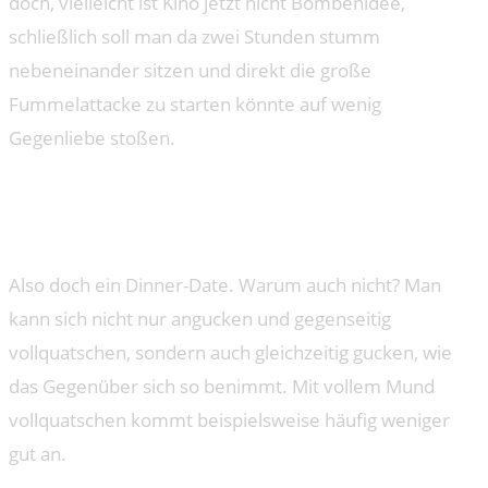
doch, vielleicht ist Kino jetzt nicht Bombenidee,
schließlich soll man da zwei Stunden stumm
nebeneinander sitzen und direkt die große
Fummelattacke zu starten könnte auf wenig
Gegenliebe stoßen.
RAT MAL, WER ZUM ESSEN
KOMMT
Also doch ein Dinner-Date. Warum auch nicht? Man
kann sich nicht nur angucken und gegenseitig
vollquatschen, sondern auch gleichzeitig gucken, wie
das Gegenüber sich so benimmt. Mit vollem Mund
vollquatschen kommt beispielsweise häufig weniger
gut an.