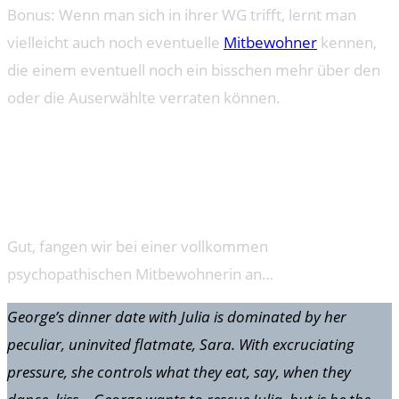
Bonus: Wenn man sich in ihrer WG trifft, lernt man
vielleicht auch noch eventuelle
Mitbewohner
kennen,
die einem eventuell noch ein bisschen mehr über den
oder die Auserwählte verraten können.
UND WIE IMMER, SO GILT AUCH
HIER: WAS KANN SCHON
SCHIEFGEHEN?
Gut, fangen wir bei einer vollkommen
psychopathischen Mitbewohnerin an…
George’s dinner date with Julia is dominated by her
peculiar, uninvited flatmate, Sara. With excruciating
pressure, she controls what they eat, say, when they