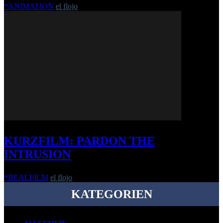
*ANIMATION
el flojo
-
6. Dezember 2011
KURZFILM: PARDON THE
INTRUSION
*REALFILM
el flojo
-
26. April 2016
KATEGORIEN