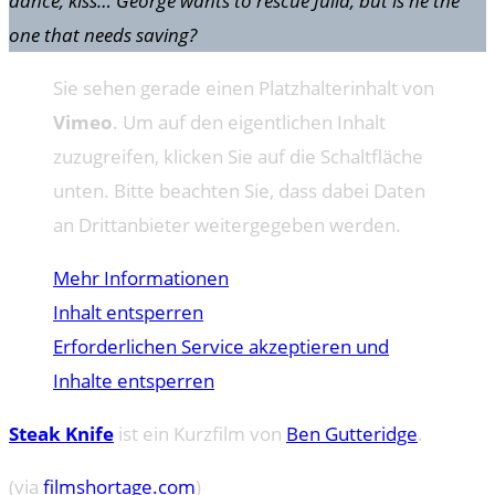
dance, kiss… George wants to rescue Julia, but is he the
one that needs saving?
Sie sehen gerade einen Platzhalterinhalt von
Vimeo
. Um auf den eigentlichen Inhalt
zuzugreifen, klicken Sie auf die Schaltfläche
unten. Bitte beachten Sie, dass dabei Daten
an Drittanbieter weitergegeben werden.
Mehr Informationen
Inhalt entsperren
Erforderlichen Service akzeptieren und
Inhalte entsperren
Steak Knife
ist ein Kurzfilm von
Ben Gutteridge
.
(via
filmshortage.com
)