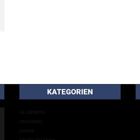
KATEGORIEN
B
ALLGEMEIN
m
FEATURED
Ei
FOTOS
p