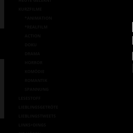
HEUTE GELERNT
la
KURZFILME
*ANIMATION
*REALFILM
ACTION
DOKU
DRAMA
HORROR
KOMÖDIE
ROMANTIK
SPANNUNG
LESESTOFF
LIEBLINGSGETRÖTE
LIEBLINGSTWEETS
LINKS+DINGS