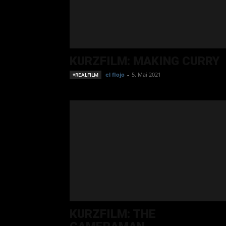
KURZFILM: MAKING CURRY
el flojo
-
5. Mai 2021
*REALFILM
KURZFILM: THE