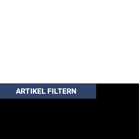
ARTIKEL FILTERN
ei über 5200 Artikeln im Blog muss man
anchmal ein bisschen systematischer suchen.
nfach eine Kategorie markieren, ein
assendes Schlagwort auswählen und suchen