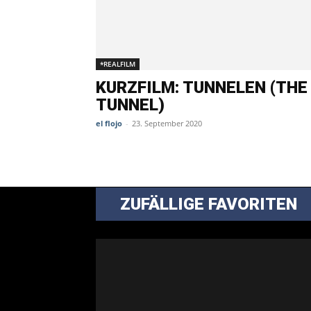
*REALFILM
KURZFILM: TUNNELEN (THE
TUNNEL)
el flojo
-
23. September 2020
ZUFÄLLIGE FAVORITEN