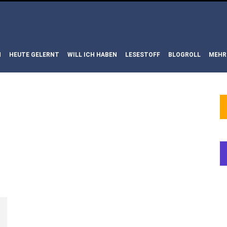
N
HEUTE GELERNT
WILL ICH HABEN
LESESTOFF
BLOGROLL
MEHR
WORT:
ANDRÉ
L