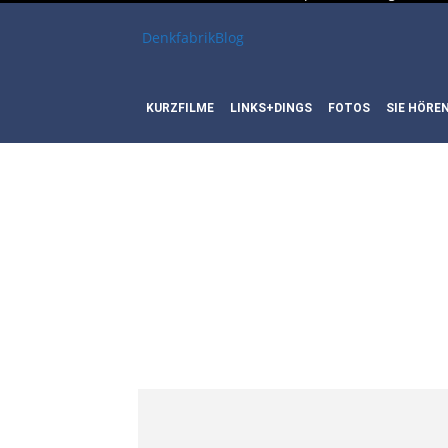
DenkfabrikBlog
KURZFILME
LINKS+DINGS
FOTOS
SIE HÖRE
SCHLAG
REGIE: 
ØVREDA