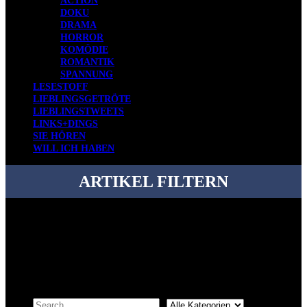
ACTION
DOKU
DRAMA
HORROR
KOMÖDIE
ROMANTIK
SPANNUNG
LESESTOFF
LIEBLINGSGETRÖTE
LIEBLINGSTWEETS
LINKS+DINGS
SIE HÖREN
WILL ICH HABEN
ARTIKEL FILTERN
Bei über 5200 Artikeln im Blog muss man manchmal ein bisschen
systematischer suchen.
Einfach eine Kategorie markieren, ein passendes Schlagwort
auswählen und suchen lassen.