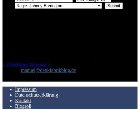
ÜBER DENKFABRIKBLOG
Ursprünglich vor über 25 Jahren mal dazu gedacht, den ganzen im
Netz gefundenen Kram, den ich meinen Freunden immer per Mail
geschickt habe, an einem Ort zu bündeln, ist das hier mit der Zeit zu
einem Blog geworden, das man auf dem Schirm haben sollte, wenn
man Kurzfilme mag und auch drumherum nichts gegen Fotos,
LinkTipps und gelegentlichen Kokolores hat.
_
<
UberBlogr Webring
>
Kontakt:
manuel@denkfabrikblog.de
AUCH HIER ZU FINDEN
Impressum
Datenschutzerklärung
Kontakt
Blogroll