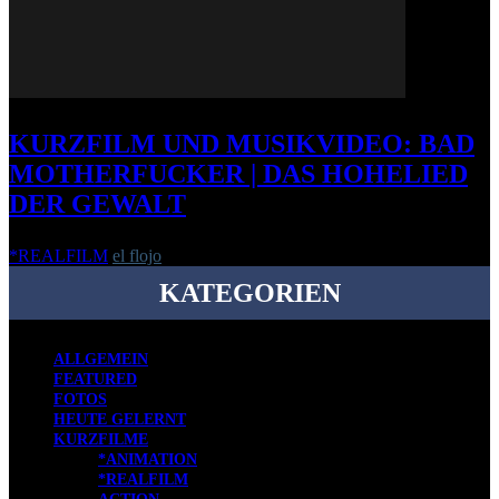
KURZFILM UND MUSIKVIDEO: BAD
MOTHERFUCKER | DAS HOHELIED
DER GEWALT
*REALFILM
el flojo
-
22. März 2013
KATEGORIEN
ALLGEMEIN
FEATURED
FOTOS
HEUTE GELERNT
KURZFILME
*ANIMATION
*REALFILM