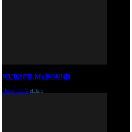
KURZFILM: FOUND
*REALFILM
el flojo
-
18. Juli 2017