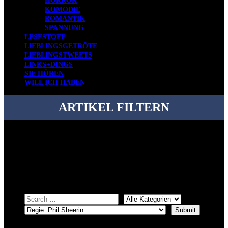
HORROR
KOMÖDIE
ROMANTIK
SPANNUNG
LESESTOFF
LIEBLINGSGETRÖTE
LIEBLINGSTWEETS
LINKS+DINGS
SIE HÖREN
WILL ICH HABEN
ARTIKEL FILTERN
Bei über 5200 Artikeln im Blog muss man manchmal ein bisschen
systematischer suchen.
Einfach eine Kategorie markieren, ein passendes Schlagwort
auswählen und suchen lassen.