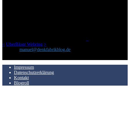
ÜBER DENKFABRIKBLOG
Ursprünglich vor über 25 Jahren mal dazu gedacht, den ganzen im
Netz gefundenen Kram, den ich meinen Freunden immer per Mail
geschickt habe, an einem Ort zu bündeln, ist das hier mit der Zeit zu
einem Blog geworden, das man auf dem Schirm haben sollte, wenn
man Kurzfilme mag und auch drumherum nichts gegen Fotos,
LinkTipps und gelegentlichen Kokolores hat.
_
<
UberBlogr Webring
>
Kontakt:
manuel@denkfabrikblog.de
AUCH HIER ZU FINDEN
Impressum
Datenschutzerklärung
Kontakt
Blogroll