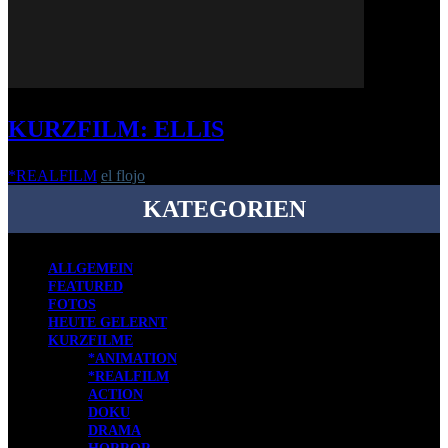
KURZFILM: ELLIS
*REALFILM
el flojo
-
6. April 2017
KATEGORIEN
ALLGEMEIN
FEATURED
FOTOS
HEUTE GELERNT
KURZFILME
*ANIMATION
*REALFILM
ACTION
DOKU
DRAMA