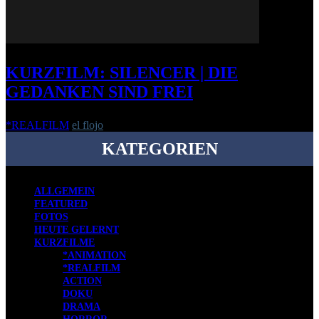
KURZFILM: SILENCER | DIE
GEDANKEN SIND FREI
*REALFILM
el flojo
-
2. Oktober 2013
KATEGORIEN
ALLGEMEIN
FEATURED
FOTOS
HEUTE GELERNT
KURZFILME
*ANIMATION
*REALFILM
ACTION
DOKU
DRAMA