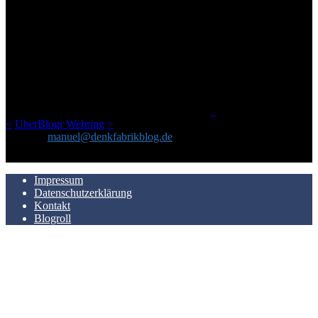
ÜBER DENKFABRIKBLOG
Ursprünglich vor über 25 Jahren mal dazu gedacht, den ganzen im
Netz gefundenen Kram, den ich meinen Freunden immer per Mail
geschickt habe, an einem Ort zu bündeln, ist das hier mit der Zeit zu
einem Blog geworden, das man auf dem Schirm haben sollte, wenn
man Kurzfilme mag und auch drumherum nichts gegen Fotos,
LinkTipps und gelegentlichen Kokolores hat.
_
<
UberBlogr Webring
>
Kontakt:
manuel@denkfabrikblog.de
AUCH HIER ZU FINDEN
Impressum
Datenschutzerklärung
Kontakt
Blogroll