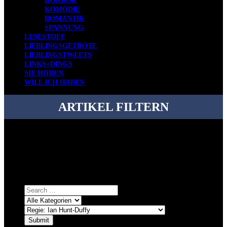
HORROR
KOMÖDIE
ROMANTIK
SPANNUNG
LESESTOFF
LIEBLINGSGETRÖTE
LIEBLINGSTWEETS
LINKS+DINGS
SIE HÖREN
WILL ICH HABEN
ARTIKEL FILTERN
Bei über 5200 Artikeln im Blog muss man manchmal ein bisschen
systematischer suchen.
Einfach eine Kategorie markieren, ein passendes Schlagwort
auswählen und suchen lassen.