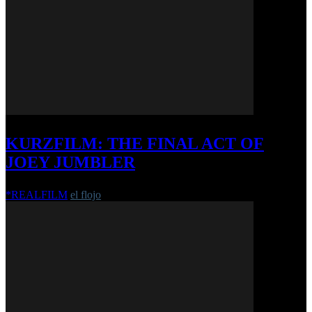
KURZFILM: THE FINAL ACT OF
JOEY JUMBLER
*REALFILM
el flojo
-
9. Juli 2018