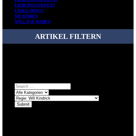
LIEBLINGSTWEETS
LINKS+DINGS
SIE HÖREN
WILL ICH HABEN
ARTIKEL FILTERN
Bei über 5200 Artikeln im Blog muss man manchmal ein bisschen
systematischer suchen.
Einfach eine Kategorie markieren, ein passendes Schlagwort
auswählen und suchen lassen.
ÜBER DENKFABRIKBLOG
Ursprünglich vor über 25 Jahren mal dazu gedacht, den ganzen im
Netz gefundenen Kram, den ich meinen Freunden immer per Mail