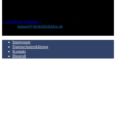
geschickt habe, an einem Ort zu bündeln, ist das hier mit der Zeit zu
einem Blog geworden, das man auf dem Schirm haben sollte, wenn
man Kurzfilme mag und auch drumherum nichts gegen Fotos,
LinkTipps und gelegentlichen Kokolores hat.
_
<
UberBlogr Webring
>
Kontakt:
manuel@denkfabrikblog.de
AUCH HIER ZU FINDEN
Impressum
Datenschutzerklärung
Kontakt
Blogroll