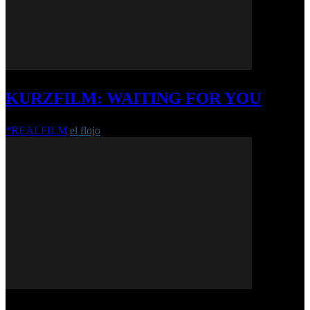
KURZFILM: WAITING FOR YOU
*REALFILM
el flojo
-
16. Januar 2017