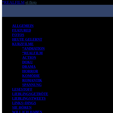
*REALFILM
el flojo
-
23. Juli 2022
ALLGEMEIN
FEATURED
FOTOS
HEUTE GELERNT
KURZFILME
*ANIMATION
*REALFILM
ACTION
DOKU
DRAMA
HORROR
KOMÖDIE
ROMANTIK
SPANNUNG
LESESTOFF
LIEBLINGSGETRÖTE
LIEBLINGSTWEETS
LINKS+DINGS
SIE HÖREN
WILL ICH HABEN