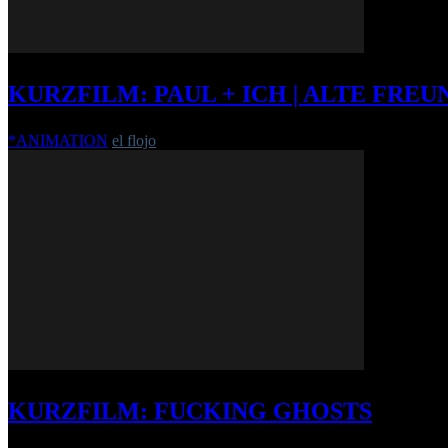
KURZFILM: PAUL + ICH | ALTE FREU
*ANIMATION
el flojo
-
6. Dezember 2011
KURZFILM: FUCKING GHOSTS