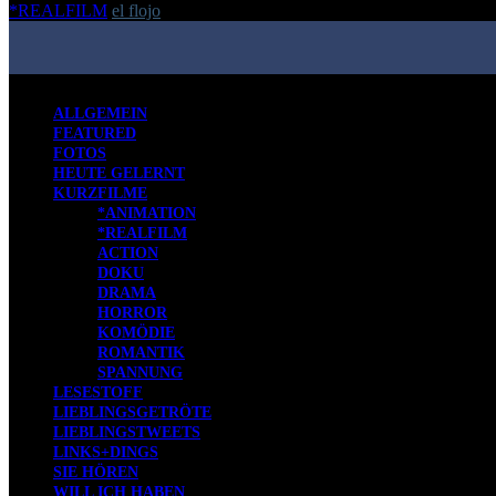
*REALFILM
el flojo
-
24. November 2022
ALLGEMEIN
FEATURED
FOTOS
HEUTE GELERNT
KURZFILME
*ANIMATION
*REALFILM
ACTION
DOKU
DRAMA
HORROR
KOMÖDIE
ROMANTIK
SPANNUNG
LESESTOFF
LIEBLINGSGETRÖTE
LIEBLINGSTWEETS
LINKS+DINGS
SIE HÖREN
WILL ICH HABEN