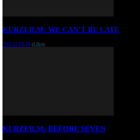
KURZFILM: WE CAN’T BE LATE
*REALFILM
el flojo
-
9. November 2015
KURZFILM: BEFORE SEVEN