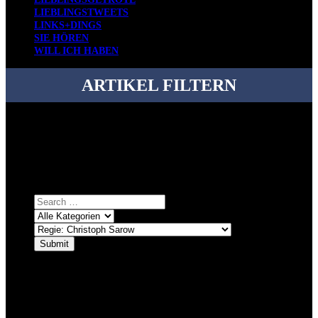
LIEBLINGSTWEETS
LINKS+DINGS
SIE HÖREN
WILL ICH HABEN
ARTIKEL FILTERN
Bei über 5200 Artikeln im Blog muss man manchmal ein bisschen
systematischer suchen.
Einfach eine Kategorie markieren, ein passendes Schlagwort
auswählen und suchen lassen.
ÜBER DENKFABRIKBLOG
Ursprünglich vor über 25 Jahren mal dazu gedacht, den ganzen im
Netz gefundenen Kram, den ich meinen Freunden immer per Mail