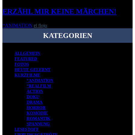
ERZÄHL MIR KEINE MÄRCHEN!
*ANIMATION
el flojo
-
6. Dezember 2013
KATEGORIEN
ALLGEMEIN
FEATURED
FOTOS
HEUTE GELERNT
KURZFILME
*ANIMATION
*REALFILM
ACTION
DOKU
DRAMA
HORROR
KOMÖDIE
ROMANTIK
SPANNUNG
LESESTOFF
LIEBLINGSGETRÖTE