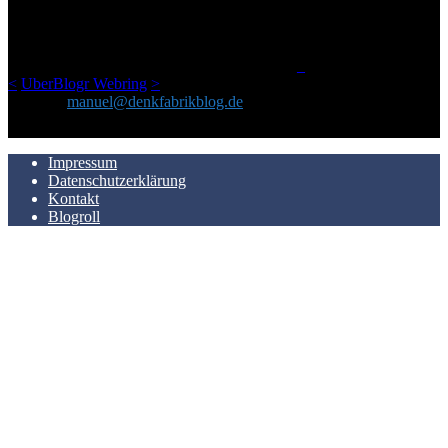
geschickt habe, an einem Ort zu bündeln, ist das hier mit der Zeit zu
einem Blog geworden, das man auf dem Schirm haben sollte, wenn
man Kurzfilme mag und auch drumherum nichts gegen Fotos,
LinkTipps und gelegentlichen Kokolores hat.
_
<
UberBlogr Webring
>
Kontakt:
manuel@denkfabrikblog.de
AUCH HIER ZU FINDEN
Impressum
Datenschutzerklärung
Kontakt
Blogroll