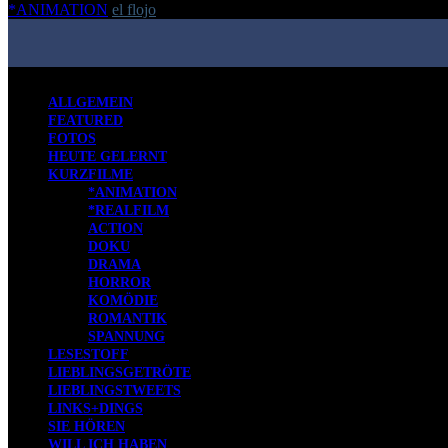
*ANIMATION
el flojo
-
22. Dezember 2018
ALLGEMEIN
FEATURED
FOTOS
HEUTE GELERNT
KURZFILME
*ANIMATION
*REALFILM
ACTION
DOKU
DRAMA
HORROR
KOMÖDIE
ROMANTIK
SPANNUNG
LESESTOFF
LIEBLINGSGETRÖTE
LIEBLINGSTWEETS
LINKS+DINGS
SIE HÖREN
WILL ICH HABEN