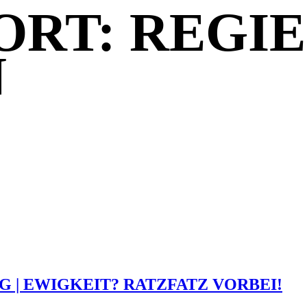
RT: REGIE
N
G | EWIGKEIT? RATZFATZ VORBEI!