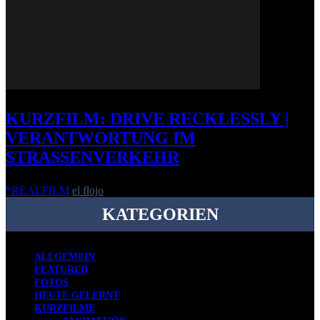
KURZFILM: DRIVE RECKLESSLY |
VERANTWORTUNG IM
STRASSENVERKEHR
*REALFILM
el flojo
-
5. Oktober 2011
KATEGORIEN
ALLGEMEIN
FEATURED
FOTOS
HEUTE GELERNT
KURZFILME