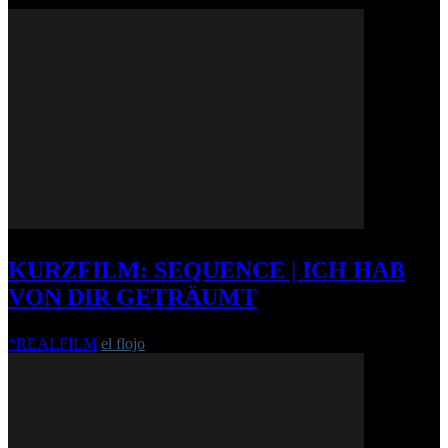
KURZFILM: SEQUENCE | ICH HAB
VON DIR GETRÄUMT
*REALFILM
el flojo
-
10. April 2015