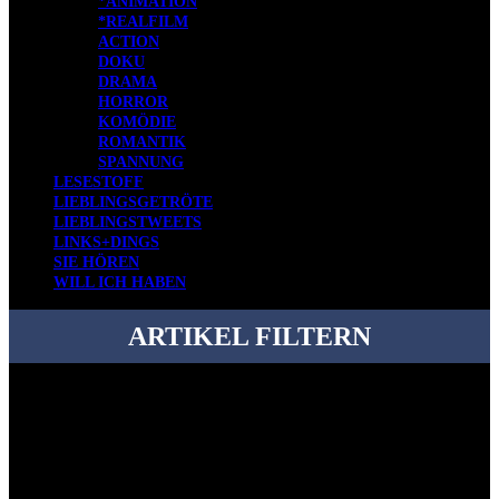
*ANIMATION
*REALFILM
ACTION
DOKU
DRAMA
HORROR
KOMÖDIE
ROMANTIK
SPANNUNG
LESESTOFF
LIEBLINGSGETRÖTE
LIEBLINGSTWEETS
LINKS+DINGS
SIE HÖREN
WILL ICH HABEN
ARTIKEL FILTERN
Bei über 5200 Artikeln im Blog muss man manchmal ein bisschen
systematischer suchen.
Einfach eine Kategorie markieren, ein passendes Schlagwort
auswählen und suchen lassen.