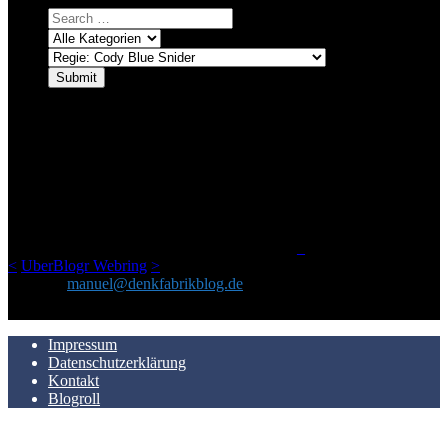
ÜBER DENKFABRIKBLOG
Ursprünglich vor über 25 Jahren mal dazu gedacht, den ganzen im
Netz gefundenen Kram, den ich meinen Freunden immer per Mail
geschickt habe, an einem Ort zu bündeln, ist das hier mit der Zeit zu
einem Blog geworden, das man auf dem Schirm haben sollte, wenn
man Kurzfilme mag und auch drumherum nichts gegen Fotos,
LinkTipps und gelegentlichen Kokolores hat.
_
<
UberBlogr Webring
>
Kontakt:
manuel@denkfabrikblog.de
AUCH HIER ZU FINDEN
Impressum
Datenschutzerklärung
Kontakt
Blogroll