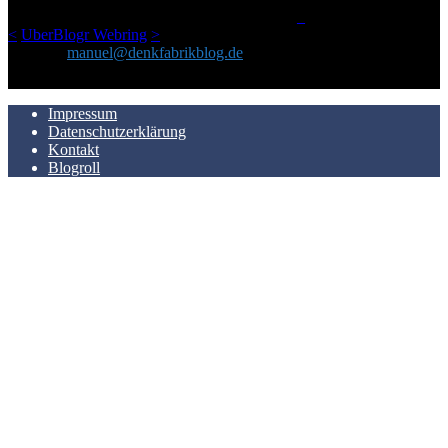
LinkTipps und gelegentlichen Kokolores hat.
_
<
UberBlogr Webring
>
Kontakt:
manuel@denkfabrikblog.de
AUCH HIER ZU FINDEN
Impressum
Datenschutzerklärung
Kontakt
Blogroll