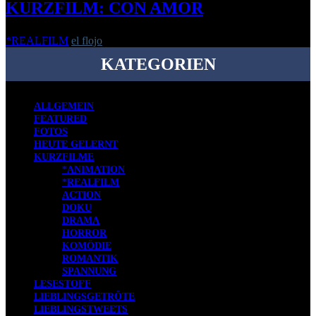
KURZFILM: CON AMOR
*REALFILM
el flojo
-
1. März 2017
KATEGORIEN
ALLGEMEIN
FEATURED
FOTOS
HEUTE GELERNT
KURZFILME
*ANIMATION
*REALFILM
ACTION
DOKU
DRAMA
HORROR
KOMÖDIE
ROMANTIK
SPANNUNG
LESESTOFF
LIEBLINGSGETRÖTE
LIEBLINGSTWEETS