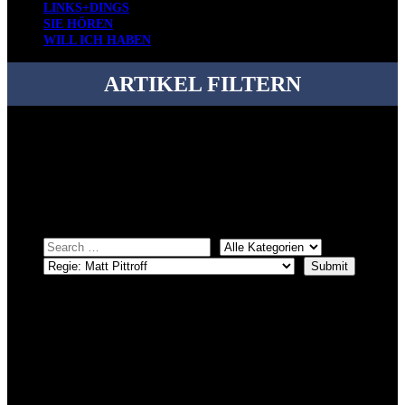
LINKS+DINGS
SIE HÖREN
WILL ICH HABEN
ARTIKEL FILTERN
Bei über 5200 Artikeln im Blog muss man manchmal ein bisschen
systematischer suchen.
Einfach eine Kategorie markieren, ein passendes Schlagwort
auswählen und suchen lassen.
ÜBER DENKFABRIKBLOG
Ursprünglich vor über 25 Jahren mal dazu gedacht, den ganzen im
Netz gefundenen Kram, den ich meinen Freunden immer per Mail
geschickt habe, an einem Ort zu bündeln, ist das hier mit der Zeit zu
einem Blog geworden, das man auf dem Schirm haben sollte, wenn
man Kurzfilme mag und auch drumherum nichts gegen Fotos,