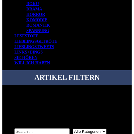
DOKU
DRAMA
HORROR
KOMÖDIE
ROMANTIK
SPANNUNG
LESESTOFF
LIEBLINGSGETRÖTE
LIEBLINGSTWEETS
LINKS+DINGS
SIE HÖREN
WILL ICH HABEN
ARTIKEL FILTERN
Bei über 5200 Artikeln im Blog muss man manchmal ein bisschen
systematischer suchen.
Einfach eine Kategorie markieren, ein passendes Schlagwort
auswählen und suchen lassen.