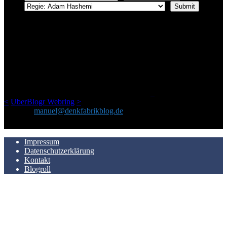
ÜBER DENKFABRIKBLOG
Ursprünglich vor über 25 Jahren mal dazu gedacht, den ganzen im
Netz gefundenen Kram, den ich meinen Freunden immer per Mail
geschickt habe, an einem Ort zu bündeln, ist das hier mit der Zeit zu
einem Blog geworden, das man auf dem Schirm haben sollte, wenn
man Kurzfilme mag und auch drumherum nichts gegen Fotos,
LinkTipps und gelegentlichen Kokolores hat.
_
<
UberBlogr Webring
>
Kontakt:
manuel@denkfabrikblog.de
AUCH HIER ZU FINDEN
Impressum
Datenschutzerklärung
Kontakt
Blogroll