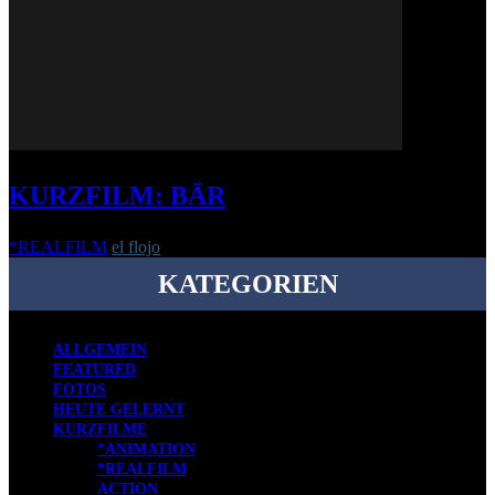
KURZFILM: BÄR
*REALFILM
el flojo
-
8. August 2016
KATEGORIEN
ALLGEMEIN
FEATURED
FOTOS
HEUTE GELERNT
KURZFILME
*ANIMATION
*REALFILM
ACTION