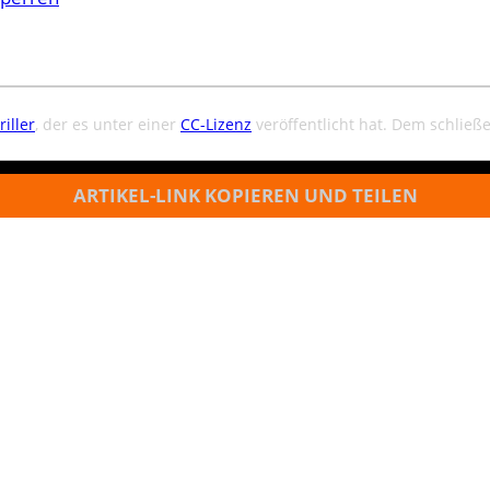
triller
, der es unter einer
CC-Lizenz
veröffentlicht hat. Dem schließ
ARTIKEL-LINK KOPIEREN UND TEILEN