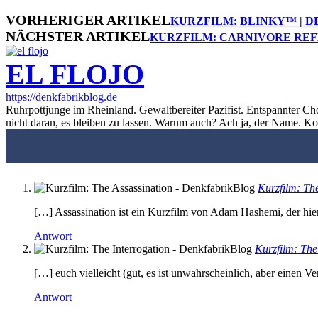
VORHERIGER ARTIKEL
KURZFILM: BLINKY™ | D
NÄCHSTER ARTIKEL
KURZFILM: CARNIVORE RE
EL FLOJO
https://denkfabrikblog.de
Ruhrpottjunge im Rheinland. Gewaltbereiter Pazifist. Entspannter Ch
nicht daran, es bleiben zu lassen. Warum auch? Ach ja, der Name. K
Kurzfilm: Th
[…] Assassination ist ein Kurzfilm von Adam Hashemi, der hier 
Antwort
Kurzfilm: The
[…] euch vielleicht (gut, es ist unwahrscheinlich, aber einen 
Antwort