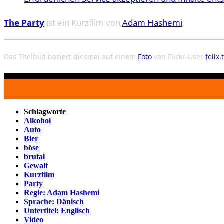
The Party
ist ein Kurzfilm von
Adam Hashemi
.
Das Titelbild basiert diesmal auf einem
Foto
von Flickr-User
felix.
Schlagworte
Alkohol
Auto
Bier
böse
brutal
Gewalt
Kurzfilm
Party
Regie: Adam Hashemi
Sprache: Dänisch
Untertitel: Englisch
Video