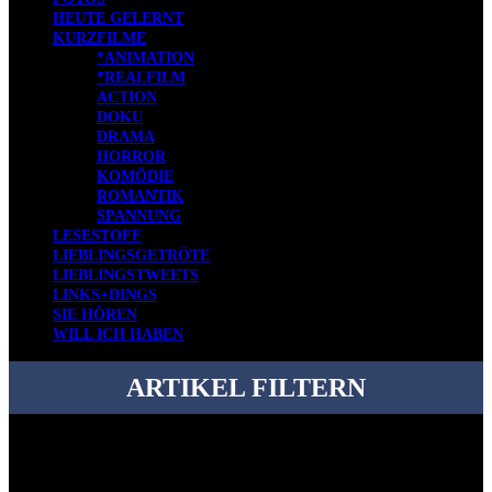
HEUTE GELERNT
KURZFILME
*ANIMATION
*REALFILM
ACTION
DOKU
DRAMA
HORROR
KOMÖDIE
ROMANTIK
SPANNUNG
LESESTOFF
LIEBLINGSGETRÖTE
LIEBLINGSTWEETS
LINKS+DINGS
SIE HÖREN
WILL ICH HABEN
ARTIKEL FILTERN
Bei über 5200 Artikeln im Blog muss man manchmal ein bisschen
systematischer suchen.