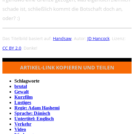
schade ist, schließlich kommt die Botschaft doch an,
oder? :)
Das Titelbild basiert auf:
Handsaw
. Autor:
JD Hancock
. Lizenz:
CC BY 2.0
. Danke!
ARTIKEL-LINK KOPIEREN UND TEILEN
Schlagworte
brutal
Gewalt
Kurzfilm
Lustiges
Regie: Adam Hashemi
Sprache: Dänisch
Untertitel: Englisch
Verkehr
Video