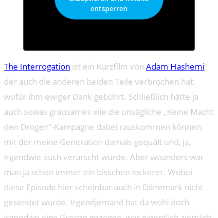
entsperren
The Interrogation
ist ein Kurzfilm von
Adam Hashemi
,
der auch die anderen beiden Teile verbrochen hat,
wofür ihm ewiger Dank gebührt. Schließlich hätte ja
auch sowas grausames wie die unsägliche „Keine Macht
den Drogen“-Kampagne dabei rauskommen können,
mit der meine Generation damals gequält und, ja,
irgendwie auch verarscht wurde. Aber woanders war
man ja schon immer ein bisschen lockerer. Wobei
diese Episode hier scheinbar auch in Dänemark nicht
gesendet wurde. Irgendjemand hat da wohl doch
irgendwo eine Grenze gezogen, was eigentlich ziemlich