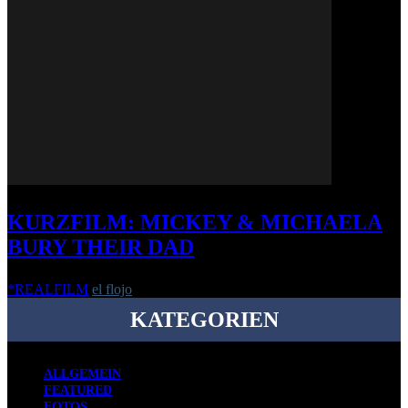
KURZFILM: MICKEY & MICHAELA
BURY THEIR DAD
*REALFILM
el flojo
-
16. August 2018
KATEGORIEN
ALLGEMEIN
FEATURED
FOTOS