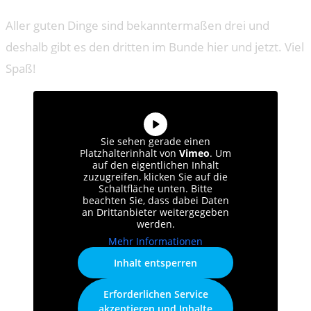
Aller guten Dinge sind bekanntermaßen drei und
deshalb gibt es den dritten im Bunde hier und jetzt. Viel
Spaß!
Sie sehen gerade einen
Platzhalterinhalt von
Vimeo
. Um
auf den eigentlichen Inhalt
zuzugreifen, klicken Sie auf die
Schaltfläche unten. Bitte
beachten Sie, dass dabei Daten
an Drittanbieter weitergegeben
werden.
Mehr Informationen
Inhalt entsperren
Erforderlichen Service
akzeptieren und Inhalte