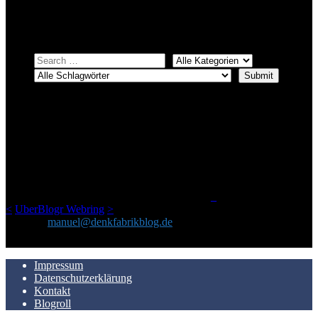
Einfach eine Kategorie markieren, ein passendes Schlagwort
auswählen und suchen lassen.
ÜBER DENKFABRIKBLOG
Ursprünglich vor über 25 Jahren mal dazu gedacht, den ganzen im
Netz gefundenen Kram, den ich meinen Freunden immer per Mail
geschickt habe, an einem Ort zu bündeln, ist das hier mit der Zeit zu
einem Blog geworden, das man auf dem Schirm haben sollte, wenn
man Kurzfilme mag und auch drumherum nichts gegen Fotos,
LinkTipps und gelegentlichen Kokolores hat.
_
<
UberBlogr Webring
>
Kontakt:
manuel@denkfabrikblog.de
AUCH HIER ZU FINDEN
Impressum
Datenschutzerklärung
Kontakt
Blogroll