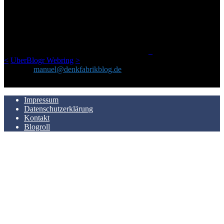
Ursprünglich vor über 25 Jahren mal dazu gedacht, den ganzen im
Netz gefundenen Kram, den ich meinen Freunden immer per Mail
geschickt habe, an einem Ort zu bündeln, ist das hier mit der Zeit zu
einem Blog geworden, das man auf dem Schirm haben sollte, wenn
man Kurzfilme mag und auch drumherum nichts gegen Fotos,
LinkTipps und gelegentlichen Kokolores hat.
_
<
UberBlogr Webring
>
Kontakt:
manuel@denkfabrikblog.de
AUCH HIER ZU FINDEN
Impressum
Datenschutzerklärung
Kontakt
Blogroll