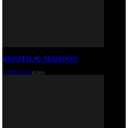
KURZFILM: MAMOON
*ANIMATION
el flojo
-
1. Oktober 2018