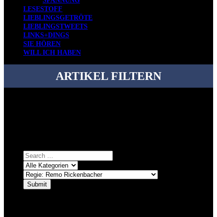
SPANNUNG
LESESTOFF
LIEBLINGSGETRÖTE
LIEBLINGSTWEETS
LINKS+DINGS
SIE HÖREN
WILL ICH HABEN
ARTIKEL FILTERN
Bei über 5200 Artikeln im Blog muss man manchmal ein bisschen
systematischer suchen.
Einfach eine Kategorie markieren, ein passendes Schlagwort
auswählen und suchen lassen.
ÜBER DENKFABRIKBLOG