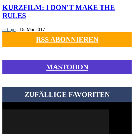
KURZFILM: I DON’T MAKE THE
RULES
el flojo
-
16. Mai 2017
RSS ABONNIEREN
MASTODON
ZUFÄLLIGE FAVORITEN