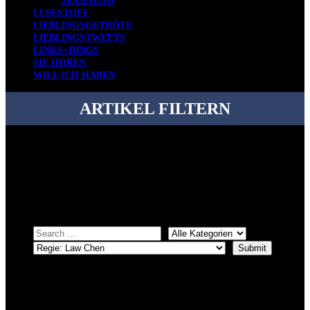
SPANNUNG
LESESTOFF
LIEBLINGSGETRÖTE
LIEBLINGSTWEETS
LINKS+DINGS
SIE HÖREN
WILL ICH HABEN
ARTIKEL FILTERN
Bei über 5200 Artikeln im Blog muss man manchmal ein bisschen
systematischer suchen.
Einfach eine Kategorie markieren, ein passendes Schlagwort
auswählen und suchen lassen.
ÜBER DENKFABRIKBLOG
Ursprünglich vor über 25 Jahren mal dazu gedacht, den ganzen im