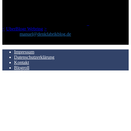
Netz gefundenen Kram, den ich meinen Freunden immer per Mail
geschickt habe, an einem Ort zu bündeln, ist das hier mit der Zeit zu
einem Blog geworden, das man auf dem Schirm haben sollte, wenn
man Kurzfilme mag und auch drumherum nichts gegen Fotos,
LinkTipps und gelegentlichen Kokolores hat.
_
<
UberBlogr Webring
>
Kontakt:
manuel@denkfabrikblog.de
AUCH HIER ZU FINDEN
Impressum
Datenschutzerklärung
Kontakt
Blogroll