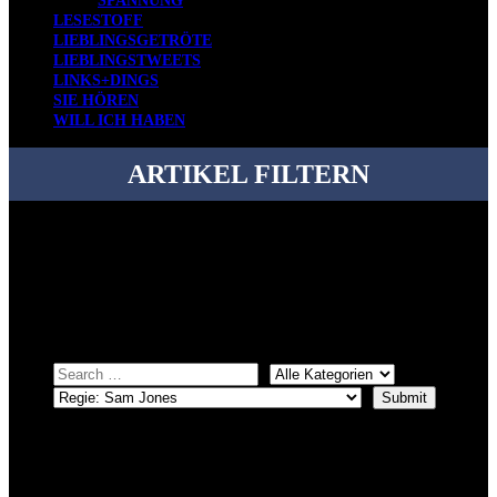
SPANNUNG
LESESTOFF
LIEBLINGSGETRÖTE
LIEBLINGSTWEETS
LINKS+DINGS
SIE HÖREN
WILL ICH HABEN
ARTIKEL FILTERN
Bei über 5200 Artikeln im Blog muss man manchmal ein bisschen
systematischer suchen.
Einfach eine Kategorie markieren, ein passendes Schlagwort
auswählen und suchen lassen.
ÜBER DENKFABRIKBLOG
Ursprünglich vor über 25 Jahren mal dazu gedacht, den ganzen im