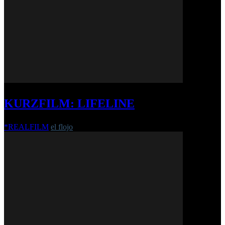
KURZFILM: LIFELINE
*REALFILM
el flojo
-
23. März 2017