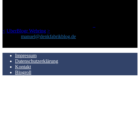
Netz gefundenen Kram, den ich meinen Freunden immer per Mail
geschickt habe, an einem Ort zu bündeln, ist das hier mit der Zeit zu
einem Blog geworden, das man auf dem Schirm haben sollte, wenn
man Kurzfilme mag und auch drumherum nichts gegen Fotos,
LinkTipps und gelegentlichen Kokolores hat.
_
<
UberBlogr Webring
>
Kontakt:
manuel@denkfabrikblog.de
AUCH HIER ZU FINDEN
Impressum
Datenschutzerklärung
Kontakt
Blogroll