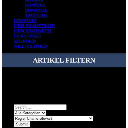
HORROR
KOMÖDIE
ROMANTIK
SPANNUNG
LESESTOFF
LIEBLINGSGETRÖTE
LIEBLINGSTWEETS
LINKS+DINGS
SIE HÖREN
WILL ICH HABEN
ARTIKEL FILTERN
Bei über 5200 Artikeln im Blog muss man manchmal ein bisschen
systematischer suchen.
Einfach eine Kategorie markieren, ein passendes Schlagwort
auswählen und suchen lassen.