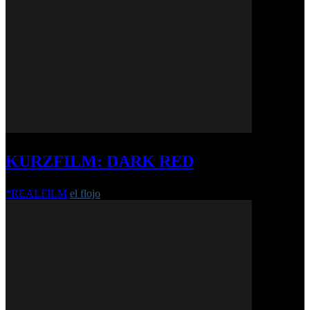
KURZFILM: DARK RED
*REALFILM
el flojo
-
17. Juni 2019