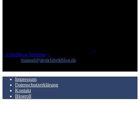
ÜBER DENKFABRIKBLOG
Ursprünglich vor über 25 Jahren mal dazu gedacht, den ganzen im
Netz gefundenen Kram, den ich meinen Freunden immer per Mail
geschickt habe, an einem Ort zu bündeln, ist das hier mit der Zeit zu
einem Blog geworden, das man auf dem Schirm haben sollte, wenn
man Kurzfilme mag und auch drumherum nichts gegen Fotos,
LinkTipps und gelegentlichen Kokolores hat.
_
<
UberBlogr Webring
>
Kontakt:
manuel@denkfabrikblog.de
AUCH HIER ZU FINDEN
Impressum
Datenschutzerklärung
Kontakt
Blogroll