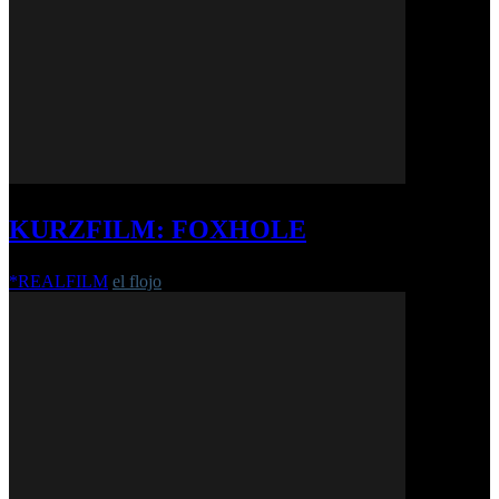
KURZFILM: FOXHOLE
*REALFILM
el flojo
-
22. April 2026