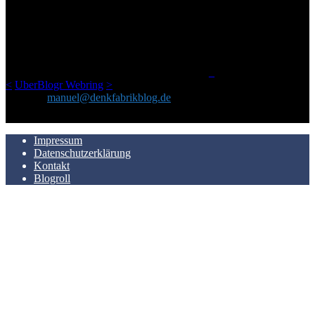
Ursprünglich vor über 25 Jahren mal dazu gedacht, den ganzen im
Netz gefundenen Kram, den ich meinen Freunden immer per Mail
geschickt habe, an einem Ort zu bündeln, ist das hier mit der Zeit zu
einem Blog geworden, das man auf dem Schirm haben sollte, wenn
man Kurzfilme mag und auch drumherum nichts gegen Fotos,
LinkTipps und gelegentlichen Kokolores hat.
_
<
UberBlogr Webring
>
Kontakt:
manuel@denkfabrikblog.de
AUCH HIER ZU FINDEN
Impressum
Datenschutzerklärung
Kontakt
Blogroll