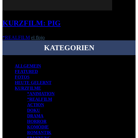
KURZFILM: PIG
*REALFILM
el flojo
-
18. November 2019
KATEGORIEN
ALLGEMEIN
FEATURED
FOTOS
HEUTE GELERNT
KURZFILME
*ANIMATION
*REALFILM
ACTION
DOKU
DRAMA
HORROR
KOMÖDIE
ROMANTIK