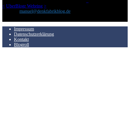
LinkTipps und gelegentlichen Kokolores hat.
_
<
UberBlogr Webring
>
Kontakt:
manuel@denkfabrikblog.de
AUCH HIER ZU FINDEN
Impressum
Datenschutzerklärung
Kontakt
Blogroll