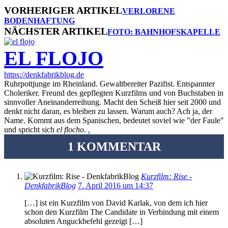
VORHERIGER ARTIKEL
VERLORENE
BODENHAFTUNG
NÄCHSTER ARTIKEL
FOTO: BAHNHOFSKAPELLE
EL FLOJO
https://denkfabrikblog.de
Ruhrpottjunge im Rheinland. Gewaltbereiter Pazifist. Entspannter
Choleriker. Freund des gepflegten Kurzfilms und von Buchstaben in
sinnvoller Aneinanderreihung. Macht den Scheiß hier seit 2000 und
denkt nicht daran, es bleiben zu lassen. Warum auch? Ach ja, der
Name. Kommt aus dem Spanischen, bedeutet soviel wie "der Faule"
und spricht sich
el flocho
.
.
1 KOMMENTAR
Kurzfilm: Rise -
DenkfabrikBlog
7. April 2016 um 14:37
[…] ist ein Kurzfilm von David Karlak, von dem ich hier
schon den Kurzfilm The Candidate in Verbindung mit einem
absoluten Anguckbefehl gezeigt […]