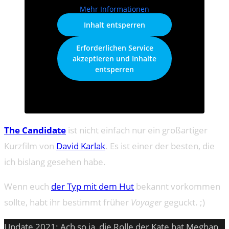
Mehr Informationen
Inhalt entsperren
Erforderlichen Service
akzeptieren und Inhalte
entsperren
The Candidate
ist nicht einfach nur ein großartiger
Kurzfilm von
David Karlak
. Es ist einer der besten, die
ich bislang gesehen habe.
Wenn euch
der Typ mit dem Hut
bekannt vorkommen
sollte, habt ihr bestimmt früher
Voyager
geguckt. ;)
Update 2021: Ach so ja, die Rolle der Kate hat Meghan