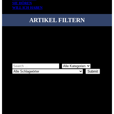
SIE HÖREN
WILL ICH HABEN
ARTIKEL FILTERN
Bei über 5200 Artikeln im Blog muss man manchmal ein bisschen
systematischer suchen.
Einfach eine Kategorie markieren, ein passendes Schlagwort
auswählen und suchen lassen.
ÜBER DENKFABRIKBLOG
Ursprünglich vor über 25 Jahren mal dazu gedacht, den ganzen im
Netz gefundenen Kram, den ich meinen Freunden immer per Mail
geschickt habe, an einem Ort zu bündeln, ist das hier mit der Zeit zu
einem Blog geworden, das man auf dem Schirm haben sollte, wenn
man Kurzfilme mag und auch drumherum nichts gegen Fotos,