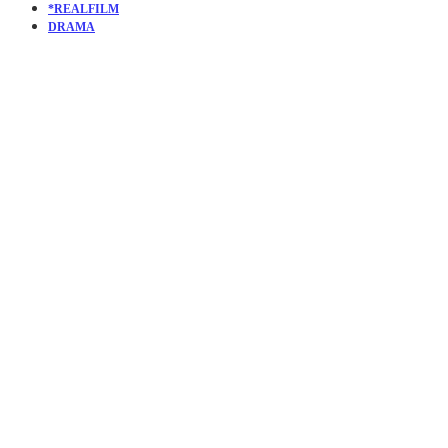
*REALFILM
DRAMA
KURZFILM
THE
CANDIDAT
| WIR
WOLLEN