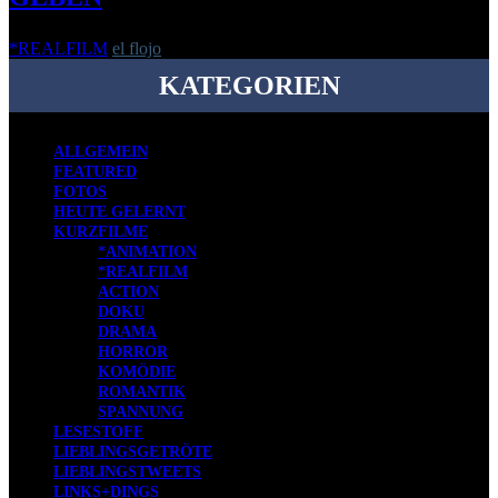
*REALFILM
el flojo
-
8. August 2013
KATEGORIEN
ALLGEMEIN
FEATURED
FOTOS
HEUTE GELERNT
KURZFILME
*ANIMATION
*REALFILM
ACTION
DOKU
DRAMA
HORROR
KOMÖDIE
ROMANTIK
SPANNUNG
LESESTOFF
LIEBLINGSGETRÖTE
LIEBLINGSTWEETS
LINKS+DINGS