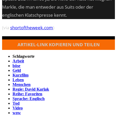
Markle, die man entweder aus Suits oder der
englischen Klatschpresse kennt.
(via
shortoftheweek.com
)
ARTIKEL-LINK KOPIEREN UND TEILEN
Schlagworte
Arbeit
böse
Geld
Kurzfilm
Leben
Menschen
Regie: David Karlak
Reihe: Favoriten
Sprache: Englisch
Tod
Video
wow