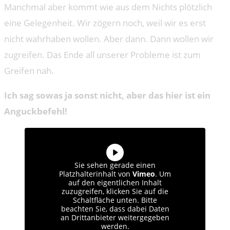
Manchmal aber kommt wie aus dem Nichts plötzlich
eine Gelegenheit. Wir zögern noch, weil wir es erst
nicht wahrhaben wollen. Aber dann. Dann wollen wir
zugreifen. Das Ende all unserer Probleme ist zum
Greifen nah.
Ich sag sowas ja sonst nicht, aber das hier ist ein
Anguckbefehl!
Sie sehen gerade einen
Platzhalterinhalt von
Vimeo
. Um
auf den eigentlichen Inhalt
zuzugreifen, klicken Sie auf die
Schaltfläche unten. Bitte
beachten Sie, dass dabei Daten
an Drittanbieter weitergegeben
werden.