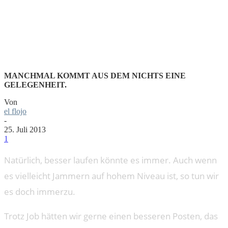
DICH!
MANCHMAL KOMMT AUS DEM NICHTS EINE
GELEGENHEIT.
Von
el flojo
-
25. Juli 2013
1
Natürlich, besser laufen könnte es immer. Auch wenn
es vielleicht Jammern auf hohem Niveau ist, so tun wir
es doch immerzu.
Trotz Job hätten wir gerne einen besseren Posten, das