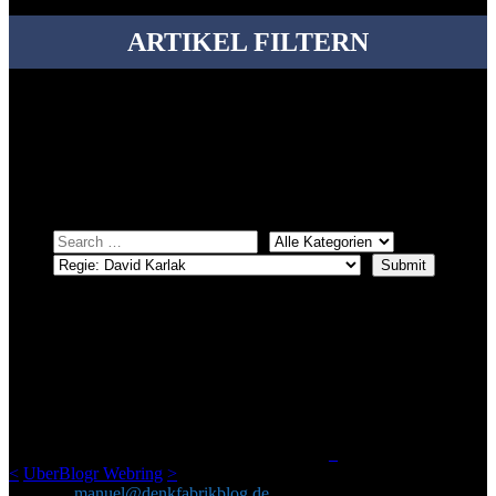
ARTIKEL FILTERN
Bei über 5200 Artikeln im Blog muss man manchmal ein bisschen
systematischer suchen.
Einfach eine Kategorie markieren, ein passendes Schlagwort
auswählen und suchen lassen.
ÜBER DENKFABRIKBLOG
Ursprünglich vor über 25 Jahren mal dazu gedacht, den ganzen im
Netz gefundenen Kram, den ich meinen Freunden immer per Mail
geschickt habe, an einem Ort zu bündeln, ist das hier mit der Zeit zu
einem Blog geworden, das man auf dem Schirm haben sollte, wenn
man Kurzfilme mag und auch drumherum nichts gegen Fotos,
LinkTipps und gelegentlichen Kokolores hat.
_
<
UberBlogr Webring
>
Kontakt:
manuel@denkfabrikblog.de