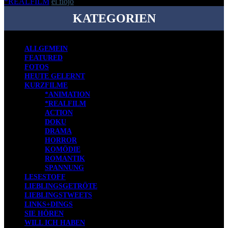
*REALFILM
el flojo
-
24. November 2014
KATEGORIEN
ALLGEMEIN
FEATURED
FOTOS
HEUTE GELERNT
KURZFILME
*ANIMATION
*REALFILM
ACTION
DOKU
DRAMA
HORROR
KOMÖDIE
ROMANTIK
SPANNUNG
LESESTOFF
LIEBLINGSGETRÖTE
LIEBLINGSTWEETS
LINKS+DINGS
SIE HÖREN
WILL ICH HABEN