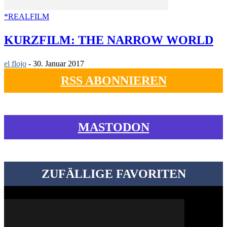
*REALFILM
KURZFILM: THE NARROW WORLD
el flojo
-
30. Januar 2017
RSS ABONNIEREN
MASTODON
ZUFÄLLIGE FAVORITEN