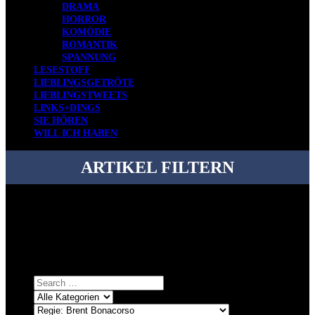
DRAMA
HORROR
KOMÖDIE
ROMANTIK
SPANNUNG
LESESTOFF
LIEBLINGSGETRÖTE
LIEBLINGSTWEETS
LINKS+DINGS
SIE HÖREN
WILL ICH HABEN
ARTIKEL FILTERN
Bei über 5200 Artikeln im Blog muss man manchmal ein bisschen
systematischer suchen.
Einfach eine Kategorie markieren, ein passendes Schlagwort
auswählen und suchen lassen.