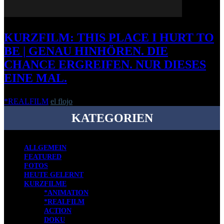
KURZFILM: THIS PLACE I HURT TO
BE | GENAU HINHÖREN. DIE
CHANCE ERGREIFEN. NUR DIESES
EINE MAL.
*REALFILM
el flojo
-
24. August 2010
KATEGORIEN
ALLGEMEIN
FEATURED
FOTOS
HEUTE GELERNT
KURZFILME
*ANIMATION
*REALFILM
ACTION
DOKU