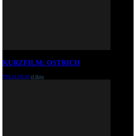
KURZFILM: OSTRICH
*REALFILM
el flojo
-
11. Juni 2018