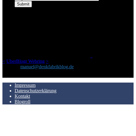
ÜBER DENKFABRIKBLOG
Ursprünglich vor über 25 Jahren mal dazu gedacht, den ganzen im
Netz gefundenen Kram, den ich meinen Freunden immer per Mail
geschickt habe, an einem Ort zu bündeln, ist das hier mit der Zeit zu
einem Blog geworden, das man auf dem Schirm haben sollte, wenn
man Kurzfilme mag und auch drumherum nichts gegen Fotos,
LinkTipps und gelegentlichen Kokolores hat.
_
<
UberBlogr Webring
>
Kontakt:
manuel@denkfabrikblog.de
AUCH HIER ZU FINDEN
Impressum
Datenschutzerklärung
Kontakt
Blogroll