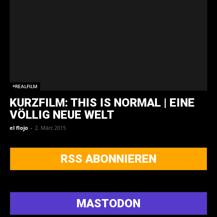
*REALFILM
KURZFILM: THIS IS NORMAL | EINE
VÖLLIG NEUE WELT
el flojo
-
2. März 2015
RSS ABONNIEREN
MASTODON