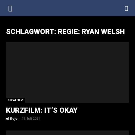
DenkfabrikBlog
SCHLAGWORT: REGIE: RYAN WELSH
*REALFILM
KURZFILM: IT’S OKAY
el flojo
-
19. Juli 2021