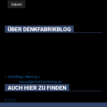
ÜBER DENKFABRIKBLOG
Ursprünglich vor über 25 Jahren mal dazu gedacht, den
ganzen im Netz gefundenen Kram, den ich meinen Freunden
immer per Mail geschickt habe, an einem Ort zu bündeln, ist
das hier mit der Zeit zu einem Blog geworden, das man auf
dem Schirm haben sollte, wenn man Kurzfilme mag und auch
drumherum nichts gegen Fotos, LinkTipps und gelegentlichen
Kokolores hat.
_
<
UberBlogr Webring
>
Kontakt:
manuel@denkfabrikblog.de
AUCH HIER ZU FINDEN