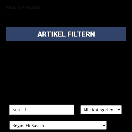
WILL ICH HABEN
ARTIKEL FILTERN
Bei über 5200 Artikeln im Blog muss man manchmal ein
bisschen systematischer suchen.
Einfach eine Kategorie markieren, ein passendes Schlagwort
auswählen und suchen lassen.