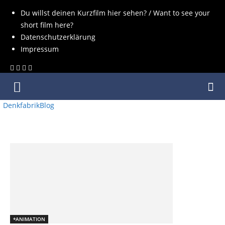
Du willst deinen Kurzfilm hier sehen? / Want to see your
short film here?
Datenschutzerklärung
Impressum
DenkfabrikBlog
SCHLAGWORT: REGIE: ELI SASICH
*ANIMATION