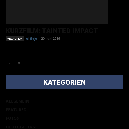
KURZFILM: TAINTED IMPACT
el flojo
-
29. Juni 2016
*REALFILM
KATEGORIEN
ALLGEMEIN
FEATURED
FOTOS
HEUTE GELERNT