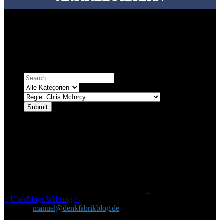
Bei über 5200 Artikeln im Blog muss man manchmal ein bisschen
systematischer suchen.
Einfach eine Kategorie markieren, ein passendes Schlagwort
auswählen und suchen lassen.
ÜBER DENKFABRIKBLOG
Ursprünglich vor über 25 Jahren mal dazu gedacht, den ganzen im
Netz gefundenen Kram, den ich meinen Freunden immer per Mail
geschickt habe, an einem Ort zu bündeln, ist das hier mit der Zeit zu
einem Blog geworden, das man auf dem Schirm haben sollte, wenn
man Kurzfilme mag und auch drumherum nichts gegen Fotos,
LinkTipps und gelegentlichen Kokolores hat.
_
<
UberBlogr Webring
>
Kontakt:
manuel@denkfabrikblog.de
AUCH HIER ZU FINDEN