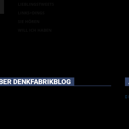
LIEBLINGSTWEETS
LINKS+DINGS
SIE HÖREN
WILL ICH HABEN
BER DENKFABRIKBLOG
rünglich vor über 25 Jahren mal dazu gedacht, den
en im Netz gefundenen Kram, den ich meinen Freunden
r per Mail geschickt habe, an einem Ort zu bündeln, ist
hier mit der Zeit zu einem Blog geworden, das man auf
Schirm haben sollte, wenn man Kurzfilme mag und auch
herum nichts gegen Fotos, LinkTipps und gelegentlichen