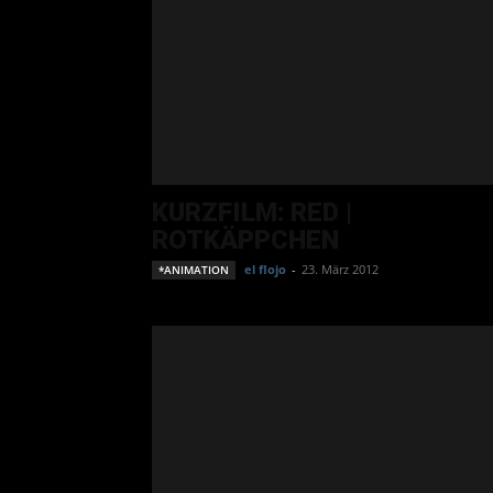
KURZFILM: RED |
ROTKÄPPCHEN
el flojo
-
23. März 2012
*ANIMATION