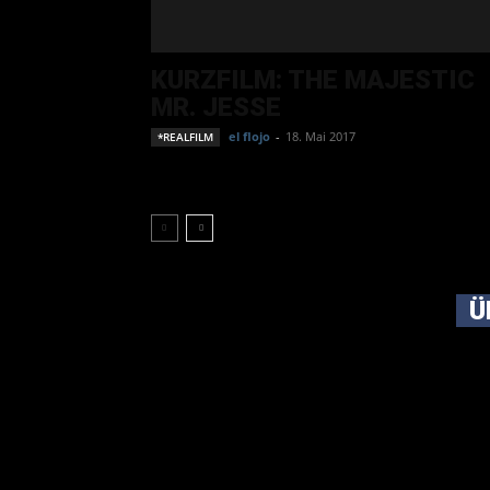
KURZFILM: THE MAJESTIC
MR. JESSE
el flojo
-
18. Mai 2017
*REALFILM
Ü
Ursp
ganz
imme
das 
dem 
drum