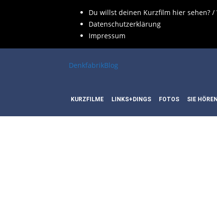
Du willst deinen Kurzfilm hier sehen? /
Datenschutzerklärung
Impressum
DenkfabrikBlog
KURZFILME
LINKS+DINGS
FOTOS
SIE HÖRE
SCHLAG
REGIE: 
CHING