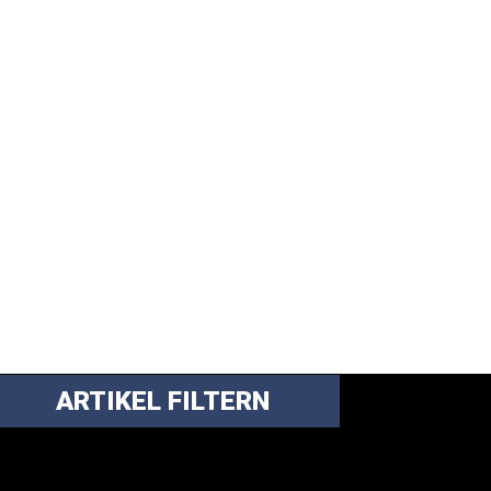
ARTIKEL FILTERN
ei über 5200 Artikeln im Blog muss man
anchmal ein bisschen systematischer suchen.