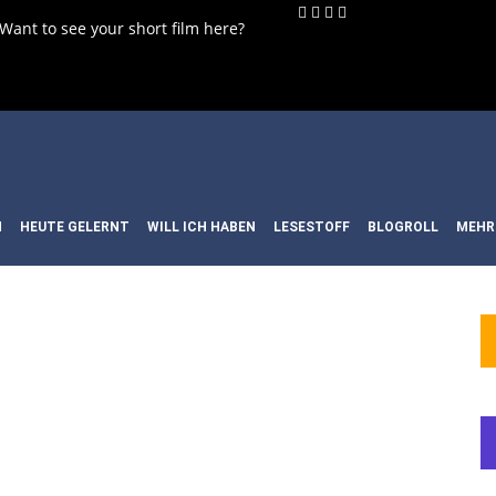
 Want to see your short film here?
N
HEUTE GELERNT
WILL ICH HABEN
LESESTOFF
BLOGROLL
MEHR
WORT:
ROSS