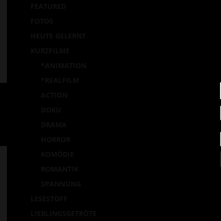
FEATURED
Ei
FOTOS
p
HEUTE GELERNT
la
KURZFILME
*ANIMATION
*REALFILM
ACTION
DOKU
DRAMA
HORROR
KOMÖDIE
ROMANTIK
SPANNUNG
LESESTOFF
LIEBLINGSGETRÖTE