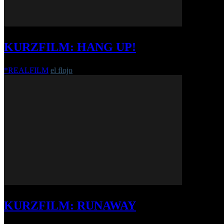
KURZFILM: HANG UP!
*REALFILM
el flojo
-
20. Januar 2020
KURZFILM: RUNAWAY