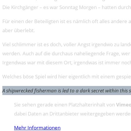
Die Kirchgänger – es war Sonntag Morgen – hatten durchau
Für einen der Beteiligten ist es nämlich oft alles andere
aber überlebt.
Viel schlimmer ist es doch, voller Angst irgendwo zu lan
werden. Auch auf die durchaus naheliegende Frage, wer 
Irgendwas war mit diesem Ort, irgendwas ist immer noc
Welches böse Spiel wird hier eigentlich mit einem gespi
A shipwrecked fisherman is led to a dark secret within this sh
Sie sehen gerade einen Platzhalterinhalt von
Vime
dabei Daten an Drittanbieter weitergegeben werde
Mehr Informationen