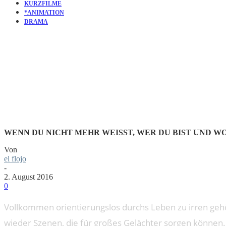
KURZFILME
*ANIMATION
DRAMA
KURZFILM:
WENN DU NICHT MEHR WEISST, WER DU BIST UND WO 
Von
el flojo
-
2. August 2016
0
Vollkommen orientierungslos durchs Leben zu irren gehö
wieder Szenen, die für großes Gelächter sorgen können.