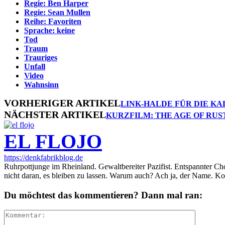
Regie: Ben Harper
Regie: Sean Mullen
Reihe: Favoriten
Sprache: keine
Tod
Traum
Trauriges
Unfall
Video
Wahnsinn
VORHERIGER ARTIKEL
LINK-HALDE FÜR DIE K
NÄCHSTER ARTIKEL
KURZFILM: THE AGE OF RUS
EL FLOJO
https://denkfabrikblog.de
Ruhrpottjunge im Rheinland. Gewaltbereiter Pazifist. Entspannter Ch
nicht daran, es bleiben zu lassen. Warum auch? Ach ja, der Name. K
Du möchtest das kommentieren? Dann mal ran: