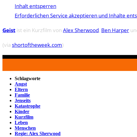
Inhalt entsperren
Erforderlichen Service akzeptieren und Inhalte ent
Geist
ist ein Kurzfilm von
Alex Sherwood
,
Ben Harper
un
(via
shortoftheweek.com
)
Schlagworte
Angst
Eltern
Familie
Jenseits
Katastrophe
Kinder
Kurzfilm
Leben
Menschen
Regie: Alex Sherwood