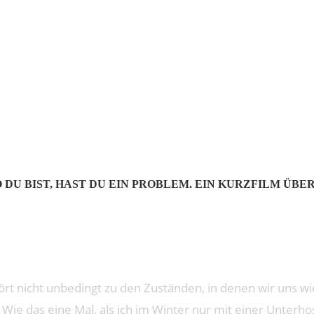
 GEIST
DU BIST, HAST DU EIN PROBLEM. EIN KURZFILM ÜBER
rt nicht unbedingt zu den Zuständen, in denen wir uns w
 Wie das eine Mal, als ich im Winter nur mit einer Unter