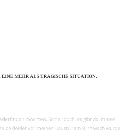
 EINE MEHR ALS TRAGISCHE SITUATION.
iederfinden möchten. Sicher doch, es gibt da immer
hose bekleidet vor meiner Haustür am Ring wach wurde.