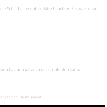
 die Schaltfläche unten. Bitte beachten Sie, dass dabei
ben hat, den ich auch nur empfehlen kann.
 dankend an. Danke schön!