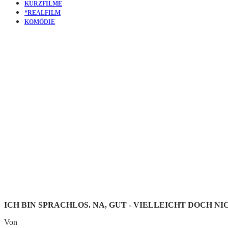
KURZFILME
*REALFILM
KOMÖDIE
KURZFILM
AND FLYI
VERSAGE
ICH BIN SPRACHLOS. NA, GUT - VIELLEICHT DOCH NI
Von