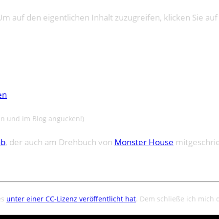
Um auf den eigentlichen Inhalt zuzugreifen, klicken Sie auf
en
en und im Blog angucken!)
ab
, der auch am Drehbuch von
Monster House
mitgeschrie
es
unter einer CC-Lizenz veröffentlicht hat
. Dem schließe ich mich