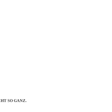
: COPS CU
NG | WENN 
N
CHT SO GANZ.