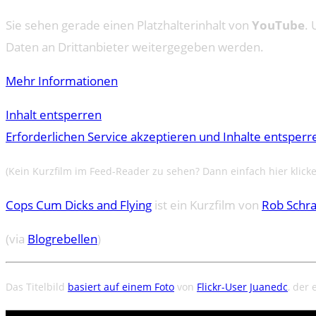
Sie sehen gerade einen Platzhalterinhalt von
YouTube
. 
Daten an Drittanbieter weitergegeben werden.
Mehr Informationen
Inhalt entsperren
Erforderlichen Service akzeptieren und Inhalte entsperr
(Kein Kurzfilm im Feed-Reader zu sehen? Dann einfach hier klick
Cops Cum Dicks and Flying
ist ein Kurzfilm von
Rob Schr
(via
Blogrebellen
)
Das Titelbild
basiert auf einem Foto
von
Flickr-User Juanedc
, der 