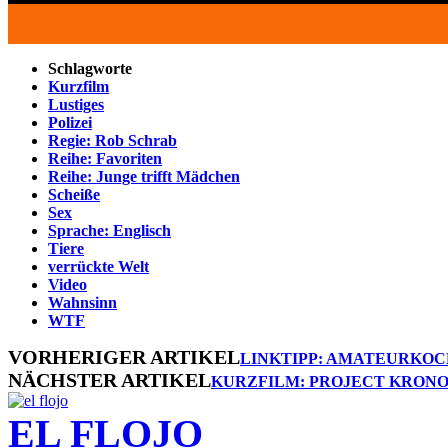
Schlagworte
Kurzfilm
Lustiges
Polizei
Regie: Rob Schrab
Reihe: Favoriten
Reihe: Junge trifft Mädchen
Scheiße
Sex
Sprache: Englisch
Tiere
verrückte Welt
Video
Wahnsinn
WTF
VORHERIGER ARTIKEL
LINKTIPP: AMATEURKO
NÄCHSTER ARTIKEL
KURZFILM: PROJECT KRONO
EL FLOJO