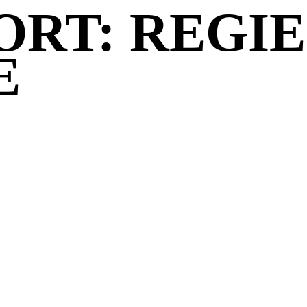
RT: REGIE
E