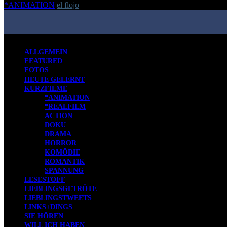
*ANIMATION
el flojo
-
15. Mai 2017
ALLGEMEIN
FEATURED
FOTOS
HEUTE GELERNT
KURZFILME
*ANIMATION
*REALFILM
ACTION
DOKU
DRAMA
HORROR
KOMÖDIE
ROMANTIK
SPANNUNG
LESESTOFF
LIEBLINGSGETRÖTE
LIEBLINGSTWEETS
LINKS+DINGS
SIE HÖREN
WILL ICH HABEN