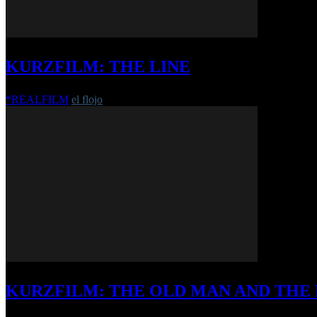
KURZFILM: THE LINE
*REALFILM
el flojo
-
6. September 2016
KURZFILM: THE OLD MAN AND THE 