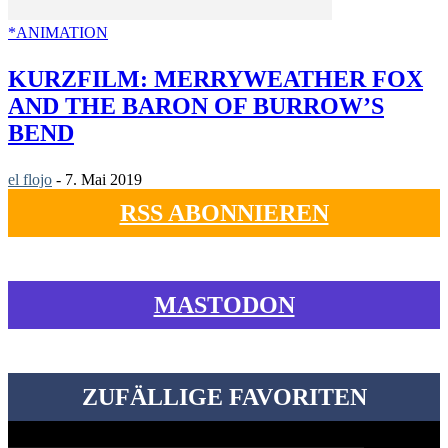
*ANIMATION
KURZFILM: MERRYWEATHER FOX
AND THE BARON OF BURROW’S
BEND
el flojo
-
7. Mai 2019
RSS ABONNIEREN
MASTODON
ZUFÄLLIGE FAVORITEN