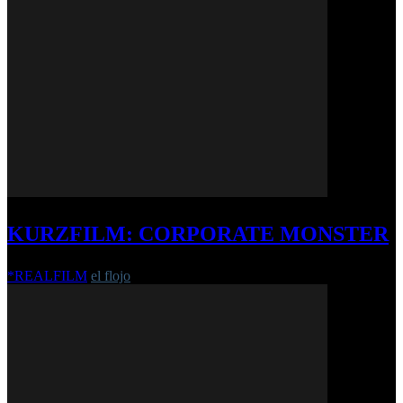
KURZFILM: CORPORATE MONSTER
*REALFILM
el flojo
-
22. September 2019