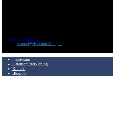
ÜBER DENKFABRIKBLOG
Ursprünglich vor über 25 Jahren mal dazu gedacht, den ganzen im
Netz gefundenen Kram, den ich meinen Freunden immer per Mail
geschickt habe, an einem Ort zu bündeln, ist das hier mit der Zeit zu
einem Blog geworden, das man auf dem Schirm haben sollte, wenn
man Kurzfilme mag und auch drumherum nichts gegen Fotos,
LinkTipps und gelegentlichen Kokolores hat.
_
<
UberBlogr Webring
>
Kontakt:
manuel@denkfabrikblog.de
AUCH HIER ZU FINDEN
Impressum
Datenschutzerklärung
Kontakt
Blogroll