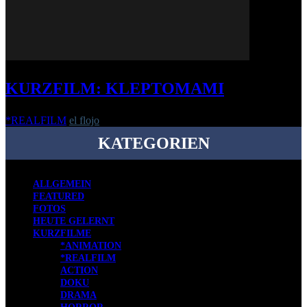
KURZFILM: KLEPTOMAMI
*REALFILM
el flojo
-
12. März 2020
KATEGORIEN
ALLGEMEIN
FEATURED
FOTOS
HEUTE GELERNT
KURZFILME
*ANIMATION
*REALFILM
ACTION
DOKU
DRAMA