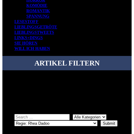
HORROR
KOMÖDIE
ROMANTIK
SPANNUNG
LESESTOFF
LIEBLINGSGETRÖTE
LIEBLINGSTWEETS
LINKS+DINGS
SIE HÖREN
WILL ICH HABEN
ARTIKEL FILTERN
Bei über 5200 Artikeln im Blog muss man manchmal ein bisschen
systematischer suchen.
Einfach eine Kategorie markieren, ein passendes Schlagwort
auswählen und suchen lassen.