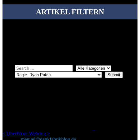
ARTIKEL FILTERN
Bei über 5200 Artikeln im Blog muss man manchmal ein bisschen
systematischer suchen.
Einfach eine Kategorie markieren, ein passendes Schlagwort
auswählen und suchen lassen.
ÜBER DENKFABRIKBLOG
Ursprünglich vor über 25 Jahren mal dazu gedacht, den ganzen im
Netz gefundenen Kram, den ich meinen Freunden immer per Mail
geschickt habe, an einem Ort zu bündeln, ist das hier mit der Zeit zu
einem Blog geworden, das man auf dem Schirm haben sollte, wenn
man Kurzfilme mag und auch drumherum nichts gegen Fotos,
LinkTipps und gelegentlichen Kokolores hat.
_
<
UberBlogr Webring
>
Kontakt:
manuel@denkfabrikblog.de