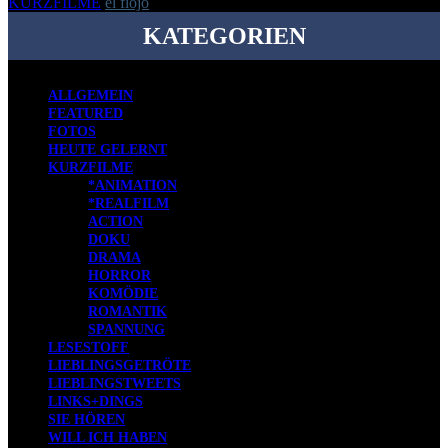
KURZFILME
el flojo
-
4. April 2012
KATEGORIEN
ALLGEMEIN
FEATURED
FOTOS
HEUTE GELERNT
KURZFILME
*ANIMATION
*REALFILM
ACTION
DOKU
DRAMA
HORROR
KOMÖDIE
ROMANTIK
SPANNUNG
LESESTOFF
LIEBLINGSGETRÖTE
LIEBLINGSTWEETS
LINKS+DINGS
SIE HÖREN
WILL ICH HABEN