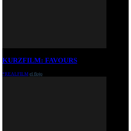
KURZFILM: FAVOURS
*REALFILM
el flojo
-
20. Mai 2026