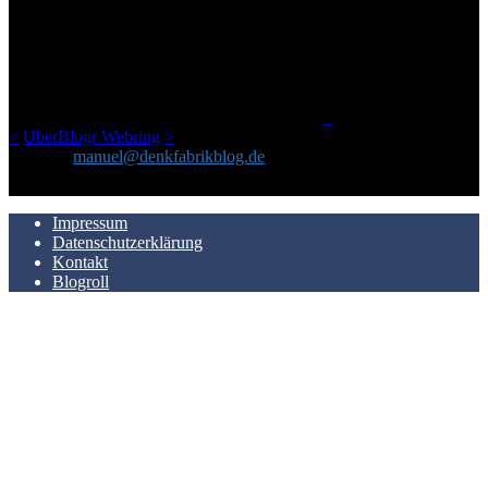
Ursprünglich vor über 25 Jahren mal dazu gedacht, den ganzen im
Netz gefundenen Kram, den ich meinen Freunden immer per Mail
geschickt habe, an einem Ort zu bündeln, ist das hier mit der Zeit zu
einem Blog geworden, das man auf dem Schirm haben sollte, wenn
man Kurzfilme mag und auch drumherum nichts gegen Fotos,
LinkTipps und gelegentlichen Kokolores hat.
_
<
UberBlogr Webring
>
Kontakt:
manuel@denkfabrikblog.de
AUCH HIER ZU FINDEN
Impressum
Datenschutzerklärung
Kontakt
Blogroll