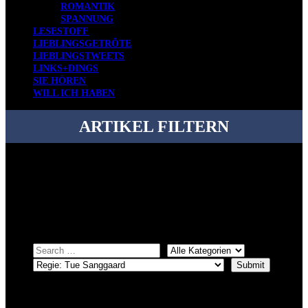
ROMANTIK
SPANNUNG
LESESTOFF
LIEBLINGSGETRÖTE
LIEBLINGSTWEETS
LINKS+DINGS
SIE HÖREN
WILL ICH HABEN
ARTIKEL FILTERN
Bei über 5200 Artikeln im Blog muss man manchmal ein bisschen
systematischer suchen.
Einfach eine Kategorie markieren, ein passendes Schlagwort
auswählen und suchen lassen.
ÜBER DENKFABRIKBLOG