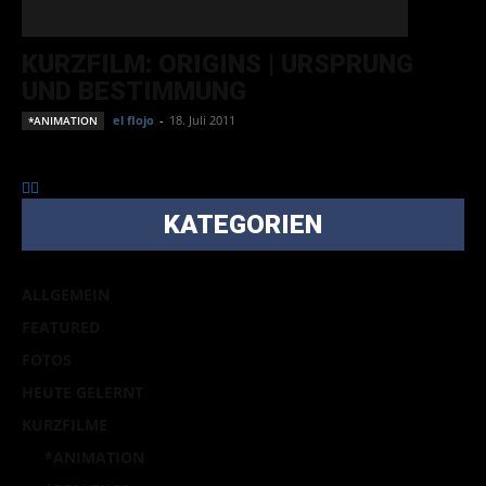
KURZFILM: ORIGINS | URSPRUNG
UND BESTIMMUNG
el flojo
-
18. Juli 2011
*ANIMATION
KATEGORIEN
ALLGEMEIN
FEATURED
FOTOS
HEUTE GELERNT
KURZFILME
*ANIMATION