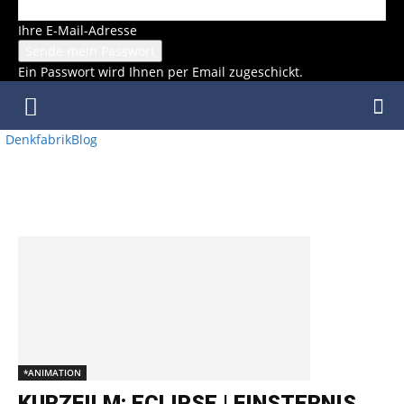
Ihre E-Mail-Adresse
Ein Passwort wird Ihnen per Email zugeschickt.
DenkfabrikBlog
SCHLAGWORT: REGIE: HUGO
MORENO
*ANIMATION
KURZFILM: ECLIPSE | FINSTERNIS