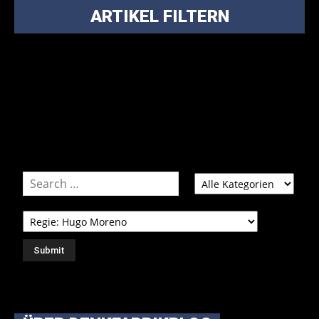
ARTIKEL FILTERN
Bei über 5200 Artikeln im Blog muss man manchmal ein
bisschen systematischer suchen.
Einfach eine Kategorie markieren, ein passendes Schlagwort
auswählen und suchen lassen.