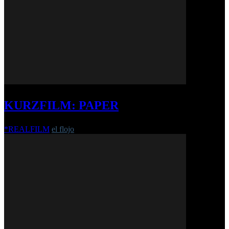
KURZFILM: PAPER
*REALFILM
el flojo
-
8. Januar 2025