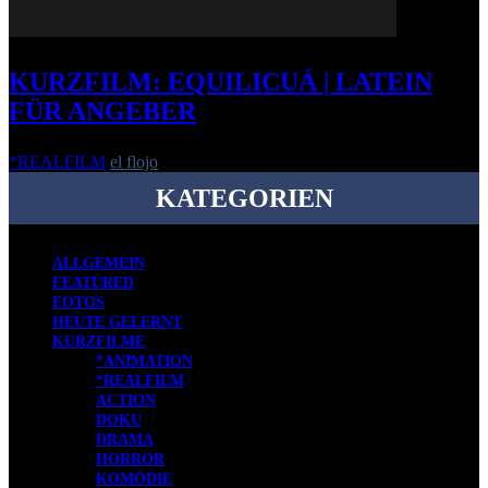
KURZFILM: EQUILICUÁ | LATEIN
FÜR ANGEBER
*REALFILM
el flojo
-
14. Juni 2015
KATEGORIEN
ALLGEMEIN
FEATURED
FOTOS
HEUTE GELERNT
KURZFILME
*ANIMATION
*REALFILM
ACTION
DOKU
DRAMA
HORROR
KOMÖDIE