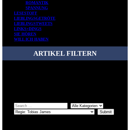
ROMANTIK
SPANNUNG
LESESTOFF
LIEBLINGSGETRÖTE
LIEBLINGSTWEETS
LINKS+DINGS
SIE HÖREN
WILL ICH HABEN
ARTIKEL FILTERN
Bei über 5200 Artikeln im Blog muss man manchmal ein bisschen
systematischer suchen.
Einfach eine Kategorie markieren, ein passendes Schlagwort
auswählen und suchen lassen.
ÜBER DENKFABRIKBLOG