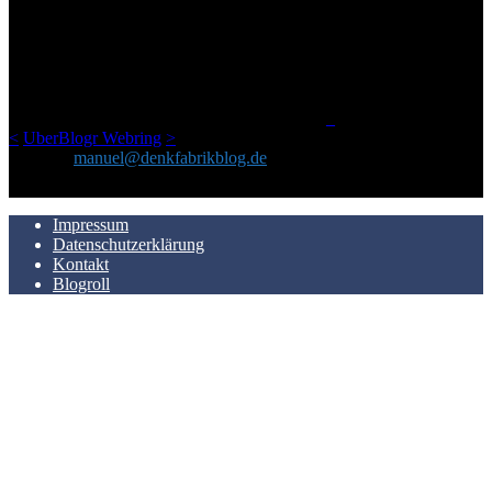
Ursprünglich vor über 25 Jahren mal dazu gedacht, den ganzen im
Netz gefundenen Kram, den ich meinen Freunden immer per Mail
geschickt habe, an einem Ort zu bündeln, ist das hier mit der Zeit zu
einem Blog geworden, das man auf dem Schirm haben sollte, wenn
man Kurzfilme mag und auch drumherum nichts gegen Fotos,
LinkTipps und gelegentlichen Kokolores hat.
_
<
UberBlogr Webring
>
Kontakt:
manuel@denkfabrikblog.de
AUCH HIER ZU FINDEN
Impressum
Datenschutzerklärung
Kontakt
Blogroll