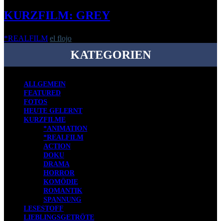
KURZFILM: GREY
*REALFILM
el flojo
-
30. November 2015
KATEGORIEN
ALLGEMEIN
FEATURED
FOTOS
HEUTE GELERNT
KURZFILME
*ANIMATION
*REALFILM
ACTION
DOKU
DRAMA
HORROR
KOMÖDIE
ROMANTIK
SPANNUNG
LESESTOFF
LIEBLINGSGETRÖTE