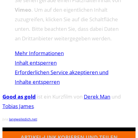
Sie sehen gerade einen Platzhalterinhalt von
Vimeo
. Um auf den eigentlichen Inhalt
zuzugreifen, klicken Sie auf die Schaltfläche
unten. Bitte beachten Sie, dass dabei Daten
an Drittanbieter weitergegeben werden.
Mehr Informationen
Inhalt entsperren
Erforderlichen Service akzeptieren und
Inhalte entsperren
Good as gold
ist ein Kurzfilm von
Derek Man
und
Tobias James
.
(via
langweiledich.net
)
ARTIKEL-LINK KOPIEREN UND TEILEN