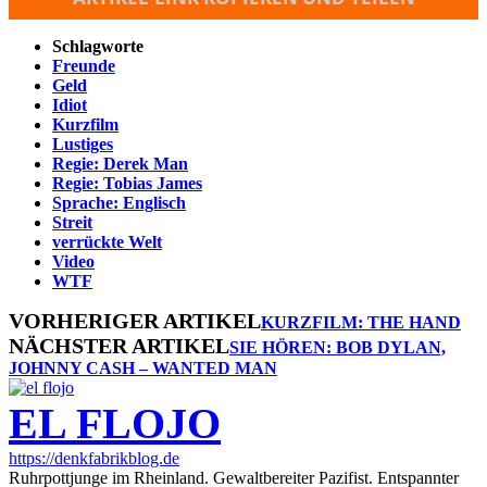
Schlagworte
Freunde
Geld
Idiot
Kurzfilm
Lustiges
Regie: Derek Man
Regie: Tobias James
Sprache: Englisch
Streit
verrückte Welt
Video
WTF
VORHERIGER ARTIKEL
KURZFILM: THE HAND
NÄCHSTER ARTIKEL
SIE HÖREN: BOB DYLAN,
JOHNNY CASH – WANTED MAN
EL FLOJO
https://denkfabrikblog.de
Ruhrpottjunge im Rheinland. Gewaltbereiter Pazifist. Entspannter