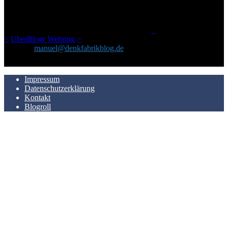
geschickt habe, an einem Ort zu bündeln, ist das hier mit der Zeit zu
einem Blog geworden, das man auf dem Schirm haben sollte, wenn
man Kurzfilme mag und auch drumherum nichts gegen Fotos,
LinkTipps und gelegentlichen Kokolores hat.
_
<
UberBlogr Webring
>
Kontakt:
manuel@denkfabrikblog.de
AUCH HIER ZU FINDEN
Impressum
Datenschutzerklärung
Kontakt
Blogroll