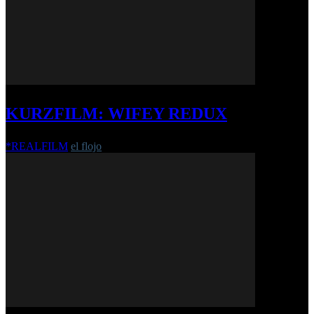
KURZFILM: WIFEY REDUX
*REALFILM
el flojo
-
18. Februar 2017