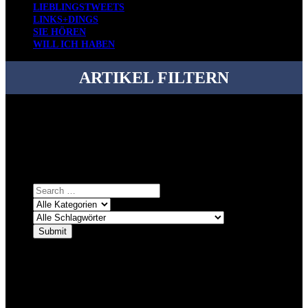
LIEBLINGSTWEETS
LINKS+DINGS
SIE HÖREN
WILL ICH HABEN
ARTIKEL FILTERN
Bei über 5200 Artikeln im Blog muss man manchmal ein bisschen
systematischer suchen.
Einfach eine Kategorie markieren, ein passendes Schlagwort
auswählen und suchen lassen.
ÜBER DENKFABRIKBLOG
Ursprünglich vor über 25 Jahren mal dazu gedacht, den ganzen im
Netz gefundenen Kram, den ich meinen Freunden immer per Mail