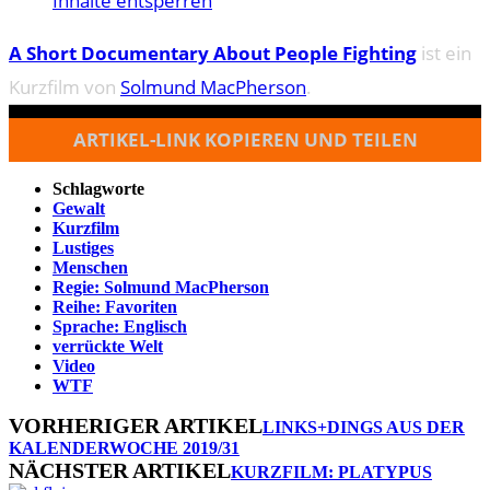
Inhalte entsperren
A Short Documentary About People Fighting
ist ein
Kurzfilm von
Solmund MacPherson
.
ARTIKEL-LINK KOPIEREN UND TEILEN
Schlagworte
Gewalt
Kurzfilm
Lustiges
Menschen
Regie: Solmund MacPherson
Reihe: Favoriten
Sprache: Englisch
verrückte Welt
Video
WTF
VORHERIGER ARTIKEL
LINKS+DINGS AUS DER
KALENDERWOCHE 2019/31
NÄCHSTER ARTIKEL
KURZFILM: PLATYPUS