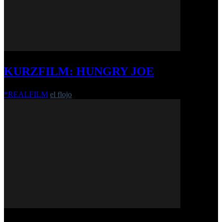
KURZFILM: HUNGRY JOE
*REALFILM
el flojo
-
8. Februar 2021