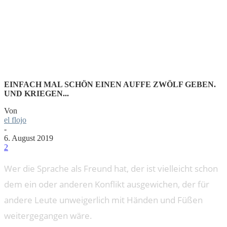
FIGHTING
EINFACH MAL SCHÖN EINEN AUFFE ZWÖLF GEBEN.
UND KRIEGEN...
Von
el flojo
-
6. August 2019
2
Wer die Sprache als Freund hat, der ist vielleicht schon
dem ein oder anderen Konflikt ausgewichen, der für
andere Leute unweigerlich mit Händen und Füßen
weitergegangen wäre.