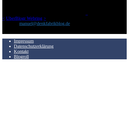
einem Blog geworden, das man auf dem Schirm haben sollte, wenn
man Kurzfilme mag und auch drumherum nichts gegen Fotos,
LinkTipps und gelegentlichen Kokolores hat.
_
<
UberBlogr Webring
>
Kontakt:
manuel@denkfabrikblog.de
AUCH HIER ZU FINDEN
Impressum
Datenschutzerklärung
Kontakt
Blogroll