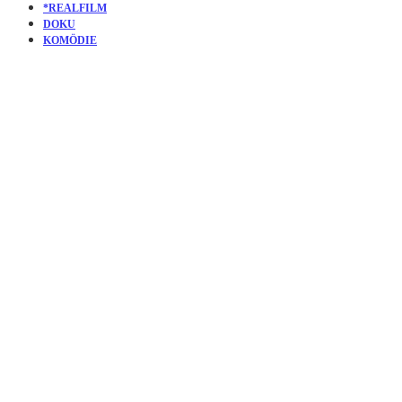
*REALFILM
DOKU
KOMÖDIE
KURZFILM
A SHORT
DOCUMEN
ABOUT
PEOPLE