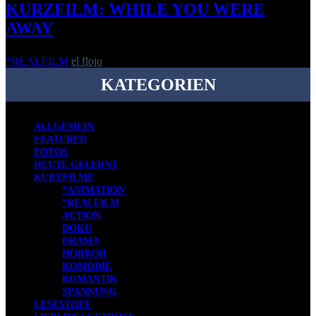
KURZFILM: WHILE YOU WERE
AWAY
*REALFILM
el flojo
-
12. April 2016
KATEGORIEN
ALLGEMEIN
FEATURED
FOTOS
HEUTE GELERNT
KURZFILME
*ANIMATION
*REALFILM
ACTION
DOKU
DRAMA
HORROR
KOMÖDIE
ROMANTIK
SPANNUNG
LESESTOFF