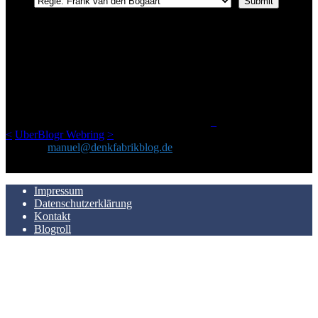
ÜBER DENKFABRIKBLOG
Ursprünglich vor über 25 Jahren mal dazu gedacht, den ganzen im
Netz gefundenen Kram, den ich meinen Freunden immer per Mail
geschickt habe, an einem Ort zu bündeln, ist das hier mit der Zeit zu
einem Blog geworden, das man auf dem Schirm haben sollte, wenn
man Kurzfilme mag und auch drumherum nichts gegen Fotos,
LinkTipps und gelegentlichen Kokolores hat.
_
<
UberBlogr Webring
>
Kontakt:
manuel@denkfabrikblog.de
AUCH HIER ZU FINDEN
Impressum
Datenschutzerklärung
Kontakt
Blogroll