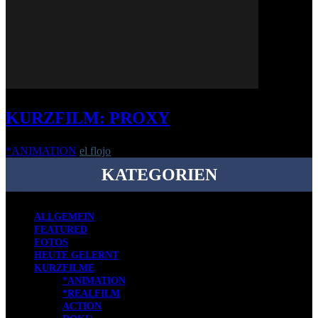
KURZFILM: PROXY
*ANIMATION
el flojo
-
10. September 2019
KATEGORIEN
ALLGEMEIN
FEATURED
FOTOS
HEUTE GELERNT
KURZFILME
*ANIMATION
*REALFILM
ACTION