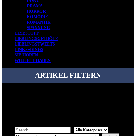
DOKU
DRAMA
HORROR
KOMÖDIE
ROMANTIK
SPANNUNG
LESESTOFF
LIEBLINGSGETRÖTE
LIEBLINGSTWEETS
LINKS+DINGS
SIE HÖREN
WILL ICH HABEN
ARTIKEL FILTERN
Bei über 5200 Artikeln im Blog muss man manchmal ein bisschen
systematischer suchen.
Einfach eine Kategorie markieren, ein passendes Schlagwort
auswählen und suchen lassen.