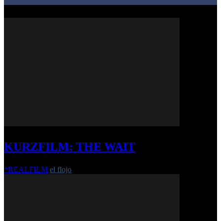
KURZFILM: THE WAIT
*REALFILM
el flojo
-
8. April 2019