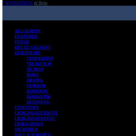
*ANIMATION
el flojo
-
27. September 2016
ALLGEMEIN
FEATURED
FOTOS
HEUTE GELERNT
KURZFILME
*ANIMATION
*REALFILM
ACTION
DOKU
DRAMA
HORROR
KOMÖDIE
ROMANTIK
SPANNUNG
LESESTOFF
LIEBLINGSGETRÖTE
LIEBLINGSTWEETS
LINKS+DINGS
SIE HÖREN
WILL ICH HABEN