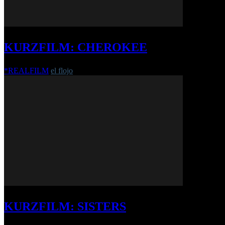
KURZFILM: CHEROKEE
*REALFILM
el flojo
-
20. Januar 2017
KURZFILM: SISTERS